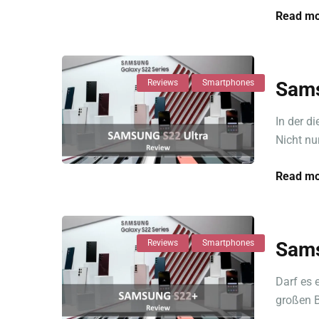
Read mo
Reviews
Smartphones
Sams
In der d
Nicht nur
Read mo
Reviews
Smartphones
Sams
Darf es
großen B