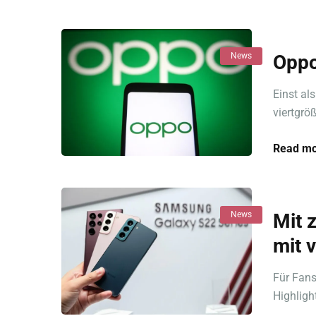
News
Oppo
Einst als
viertgrö
Read mo
News
Mit 
mit 
Für Fans
Highligh