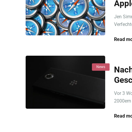
Appl
Jen Simm
Verfecht
Read mo
News
Nach
Gesc
Vor 3 Wo
2000ern 
Read mo