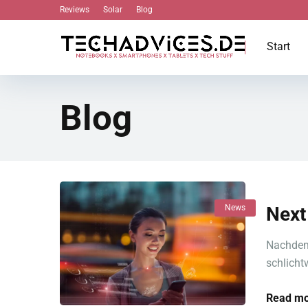
Reviews
Solar
Blog
Start
Blog
News
Next
Nachdem 
schlicht
Read mo