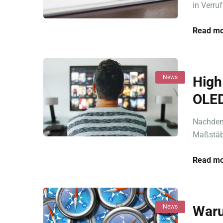
in Verru
Read mo
News
High
OLED
Nachdem 
Maßstäbe
Read mo
News
Waru