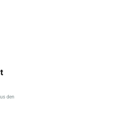
t
aus den