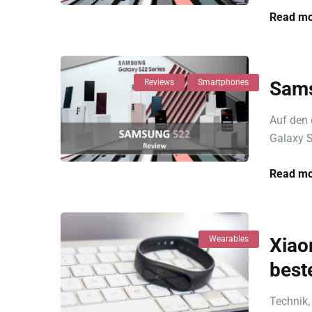
Read mo
Reviews
Smartphones
Sams
Auf den 
Galaxy S
Read mo
Wearables
Xiao
best
Technik,