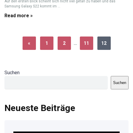
Auf den ersten Blick scheint sich nicht viel getan zu haben und das
Samsung Galaxy S22 kommt im ...
Read more »
«
1
2
…
11
12
Suchen
Suchen
Neueste Beiträge