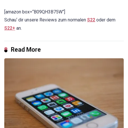
[amazon box=“B09QH3B75W“]
Schau‘ dir unsere Reviews zum normalen
S22
oder dem
S22+
an.
Read More