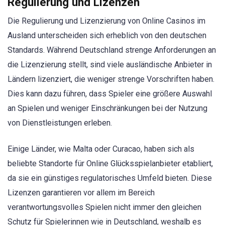
Regulierung und Lizenzen
Die Regulierung und Lizenzierung von Online Casinos im
Ausland unterscheiden sich erheblich von den deutschen
Standards. Während Deutschland strenge Anforderungen an
die Lizenzierung stellt, sind viele ausländische Anbieter in
Ländern lizenziert, die weniger strenge Vorschriften haben.
Dies kann dazu führen, dass Spieler eine größere Auswahl
an Spielen und weniger Einschränkungen bei der Nutzung
von Dienstleistungen erleben.
Einige Länder, wie Malta oder Curacao, haben sich als
beliebte Standorte für Online Glücksspielanbieter etabliert,
da sie ein günstiges regulatorisches Umfeld bieten. Diese
Lizenzen garantieren vor allem im Bereich
verantwortungsvolles Spielen nicht immer den gleichen
Schutz für Spielerinnen wie in Deutschland, weshalb es