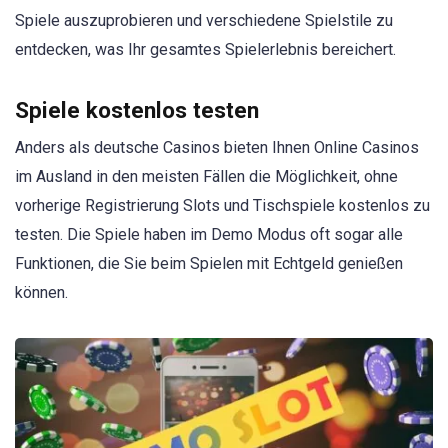
Spiele auszuprobieren und verschiedene Spielstile zu
entdecken, was Ihr gesamtes Spielerlebnis bereichert.
Spiele kostenlos testen
Anders als deutsche Casinos bieten Ihnen Online Casinos
im Ausland in den meisten Fällen die Möglichkeit, ohne
vorherige Registrierung Slots und Tischspiele kostenlos zu
testen. Die Spiele haben im Demo Modus oft sogar alle
Funktionen, die Sie beim Spielen mit Echtgeld genießen
können.