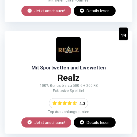
Mit vielen Crash-Games
Jetzt anschauen!
Details lesen
19
Mit Sportwetten und Livewetten
Realz
100% Bonus bis zu 500 € + 200 FS
Exklusive Spieltitel
4.3
Top Auszahlungsquoten
Jetzt anschauen!
Details lesen