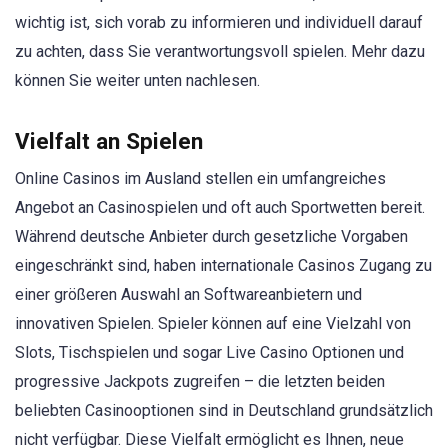
wichtig ist, sich vorab zu informieren und individuell darauf
zu achten, dass Sie verantwortungsvoll spielen. Mehr dazu
können Sie weiter unten nachlesen.
Vielfalt an Spielen
Online Casinos im Ausland stellen ein umfangreiches
Angebot an Casinospielen und oft auch Sportwetten bereit.
Während deutsche Anbieter durch gesetzliche Vorgaben
eingeschränkt sind, haben internationale Casinos Zugang zu
einer größeren Auswahl an Softwareanbietern und
innovativen Spielen. Spieler können auf eine Vielzahl von
Slots, Tischspielen und sogar Live Casino Optionen und
progressive Jackpots zugreifen – die letzten beiden
beliebten Casinooptionen sind in Deutschland grundsätzlich
nicht verfügbar. Diese Vielfalt ermöglicht es Ihnen, neue