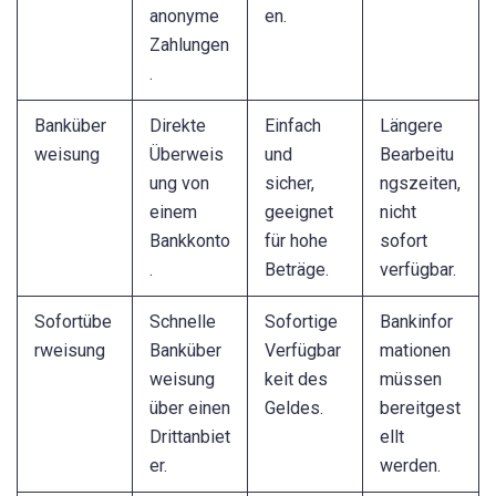
anonyme
en.
Zahlungen
.
Banküber
Direkte
Einfach
Längere
weisung
Überweis
und
Bearbeitu
ung von
sicher,
ngszeiten,
einem
geeignet
nicht
Bankkonto
für hohe
sofort
.
Beträge.
verfügbar.
Sofortübe
Schnelle
Sofortige
Bankinfor
rweisung
Banküber
Verfügbar
mationen
weisung
keit des
müssen
über einen
Geldes.
bereitgest
Drittanbiet
ellt
er.
werden.