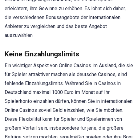
erleichtern, ihre Gewinne zu erhöhen. Es lohnt sich daher,
die verschiedenen Bonusangebote der internationalen
Anbieter zu vergleichen und das beste Angebot
auszuwählen.
Keine Einzahlungslimits
Ein wichtiger Aspekt von Online Casinos im Ausland, die sie
für Spieler attraktiver machen als deutsche Casinos, sind
fehlende Einzahlungslimits. Während Sie in Casinos in
Deutschland maximal 1000 Euro im Monat auf Ihr
Spielerkonto einzahlen dürfen, können Sie in internationalen
Online Casinos soviel Geld einzahlen, wie Sie möchten.
Diese Flexibilität kann für Spieler und Spielerinnen von
großem Vorteil sein, insbesondere für jene, die größere
Beträge setzen möchten, regelmäßig spielen oder ihre Boni