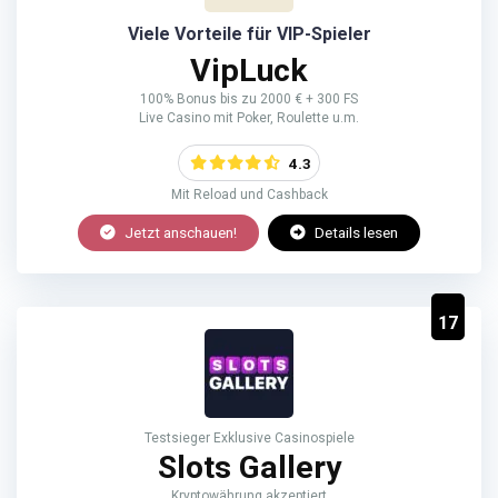
Viele Vorteile für VIP-Spieler
VipLuck
100% Bonus bis zu 2000 € + 300 FS
Live Casino mit Poker, Roulette u.m.
4.3
Mit Reload und Cashback
Jetzt anschauen!
Details lesen
17
Testsieger Exklusive Casinospiele
Slots Gallery
Kryptowährung akzeptiert