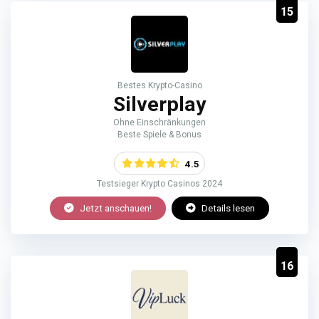
15
Bestes Krypto-Casino
Silverplay
Ohne Einschränkungen
Beste Spiele & Bonus
4.5
Testsieger Krypto Casinos 2024
Jetzt anschauen!
Details lesen
16