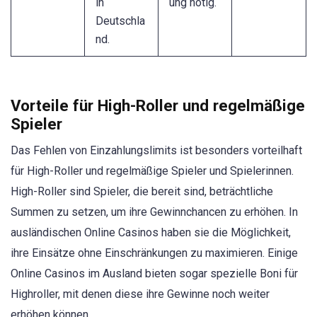
in
ung nötig.
Deutschla
nd.
Vorteile für High-Roller und regelmäßige
Spieler
Das Fehlen von Einzahlungslimits ist besonders vorteilhaft
für High-Roller und regelmäßige Spieler und Spielerinnen.
High-Roller sind Spieler, die bereit sind, beträchtliche
Summen zu setzen, um ihre Gewinnchancen zu erhöhen. In
ausländischen Online Casinos haben sie die Möglichkeit,
ihre Einsätze ohne Einschränkungen zu maximieren. Einige
Online Casinos im Ausland bieten sogar spezielle Boni für
Highroller, mit denen diese ihre Gewinne noch weiter
erhöhen können.