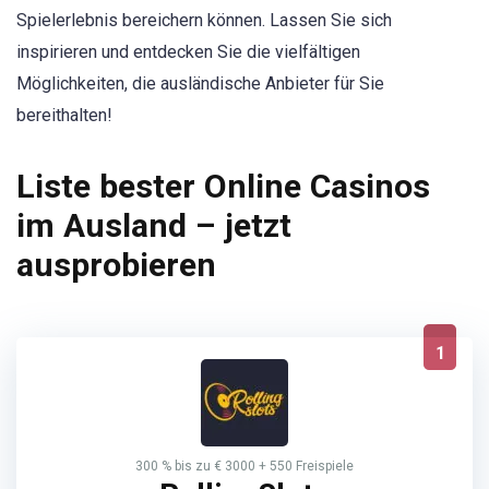
Spielerlebnis bereichern können. Lassen Sie sich
inspirieren und entdecken Sie die vielfältigen
Möglichkeiten, die ausländische Anbieter für Sie
bereithalten!
Liste bester Online Casinos
im Ausland – jetzt
ausprobieren
1
300 % bis zu € 3000 + 550 Freispiele