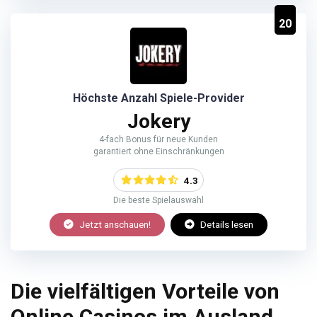
20
Höchste Anzahl Spiele-Provider
Jokery
4-fach Bonus für neue Kunden
garantiert ohne Einschränkungen
4.3
Die beste Spielauswahl
Jetzt anschauen!
Details lesen
Die vielfältigen Vorteile von
Online Casinos im Ausland