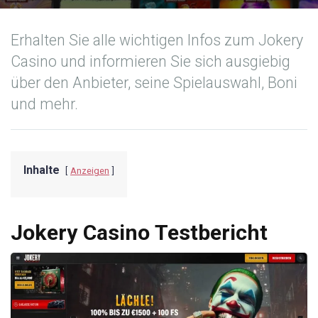
Erhalten Sie alle wichtigen Infos zum Jokery
Casino und informieren Sie sich ausgiebig
über den Anbieter, seine Spielauswahl, Boni
und mehr.
Inhalte
Anzeigen
Jokery Casino Testbericht