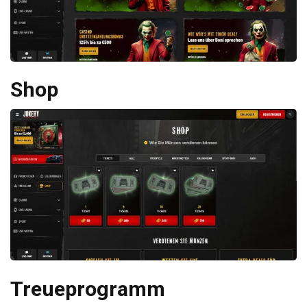
Shop
Treueprogramm