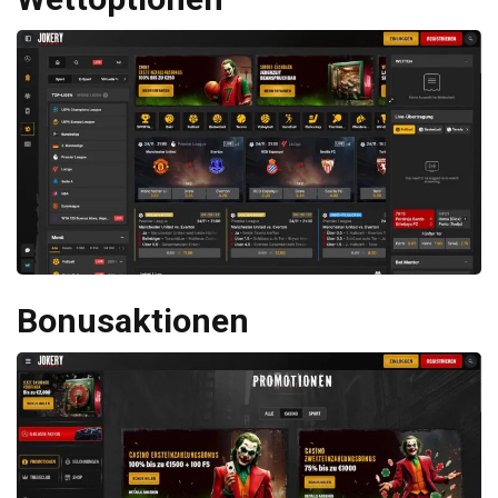
Bonusaktionen