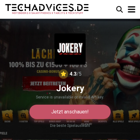
4.3
/5
Jokery
Service is unavailable or invalid API key.
Jetzt anschauen!
Die beste Spielauswahl