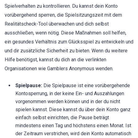
Spielverhalten zu kontrollieren. Du kannst dein Konto
vorübergehend sperren, die Spielsitzungszeit mit dem
Realitätscheck-Tool überwachen und dich selbst
ausschließen, wenn nötig. Diese Maßnahmen soll helfen,
ein gesundes Verhältnis zum Glücksspiel zu entwickeln und
und dir zusätzliche Sicherheit zu bieten. Wenn du weitere
Hilfe benötigst, kannst du dich an die verlinkten
Organisationen wie Gamblers Anonymous wenden.
Spielpause:
Die Spielpause ist eine vorübergehende
Kontosperrung, in der keine Ein- und Auszahlungen
vorgenommen werden können und in der du nicht
spielen kannst. Diese kannst du über dein Konto ganz
einfach selbst einrichten, die Pause beträgt
mindestens einen Tag und höchstens einen Monat. Ist
der Zeitraum verstrichen, wird dein Konto automatisch