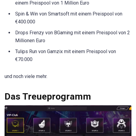
einem Preispool von 1 Million Euro
Spin & Win von Smartsoft mit einem Preispool von
€400.000
Drops Frenzy von BGaming mit einem Preispool von 2
Millionen Euro
Tulips Run von Gamzix mit einem Preispool von
€70.000
und noch viele mehr.
Das Treueprogramm