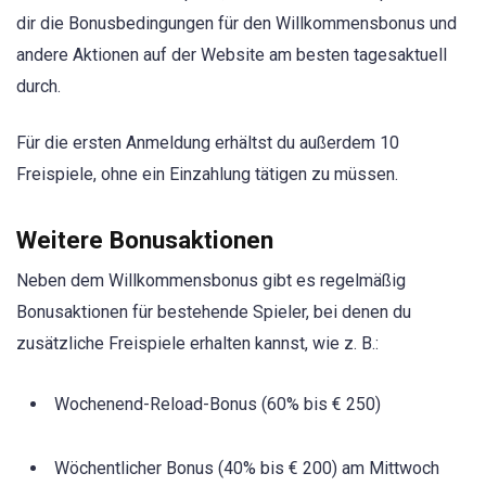
dir die Bonusbedingungen für den Willkommensbonus und
andere Aktionen auf der Website am besten tagesaktuell
durch.
Für die ersten Anmeldung erhältst du außerdem 10
Freispiele, ohne ein Einzahlung tätigen zu müssen.
Weitere Bonusaktionen
Neben dem Willkommensbonus gibt es regelmäßig
Bonusaktionen für bestehende Spieler, bei denen du
zusätzliche Freispiele erhalten kannst, wie z. B.:
Wochenend-Reload-Bonus (60% bis € 250)
Wöchentlicher Bonus (40% bis € 200) am Mittwoch