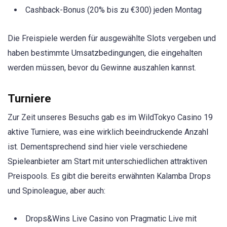
Cashback-Bonus (20% bis zu €300) jeden Montag
Die Freispiele werden für ausgewählte Slots vergeben und
haben bestimmte Umsatzbedingungen, die eingehalten
werden müssen, bevor du Gewinne auszahlen kannst.
Turniere
Zur Zeit unseres Besuchs gab es im WildTokyo Casino 19
aktive Turniere, was eine wirklich beeindruckende Anzahl
ist. Dementsprechend sind hier viele verschiedene
Spieleanbieter am Start mit unterschiedlichen attraktiven
Preispools. Es gibt die bereits erwähnten Kalamba Drops
und Spinoleague, aber auch:
Drops&Wins Live Casino von Pragmatic Live mit