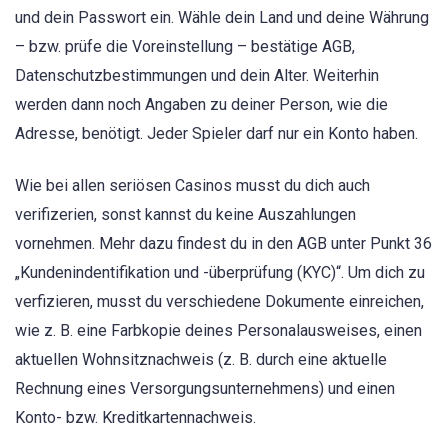
und dein Passwort ein. Wähle dein Land und deine Währung
– bzw. prüfe die Voreinstellung – bestätige AGB,
Datenschutzbestimmungen und dein Alter. Weiterhin
werden dann noch Angaben zu deiner Person, wie die
Adresse, benötigt. Jeder Spieler darf nur ein Konto haben.
Wie bei allen seriösen Casinos musst du dich auch
verifizerien, sonst kannst du keine Auszahlungen
vornehmen. Mehr dazu findest du in den AGB unter Punkt 36
„Kundenindentifikation und -überprüfung (KYC)“. Um dich zu
verfizieren, musst du verschiedene Dokumente einreichen,
wie z. B. eine Farbkopie deines Personalausweises, einen
aktuellen Wohnsitznachweis (z. B. durch eine aktuelle
Rechnung eines Versorgungsunternehmens) und einen
Konto- bzw. Kreditkartennachweis.