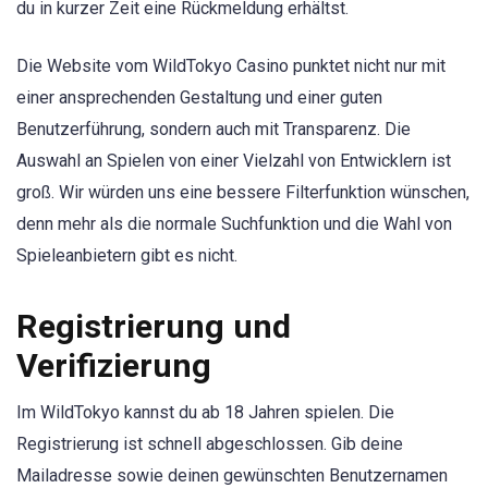
du in kurzer Zeit eine Rückmeldung erhältst.
Die Website vom WildTokyo Casino punktet nicht nur mit
einer ansprechenden Gestaltung und einer guten
Benutzerführung, sondern auch mit Transparenz. Die
Auswahl an Spielen von einer Vielzahl von Entwicklern ist
groß. Wir würden uns eine bessere Filterfunktion wünschen,
denn mehr als die normale Suchfunktion und die Wahl von
Spieleanbietern gibt es nicht.
Registrierung und
Verifizierung
Im WildTokyo kannst du ab 18 Jahren spielen. Die
Registrierung ist schnell abgeschlossen. Gib deine
Mailadresse sowie deinen gewünschten Benutzernamen