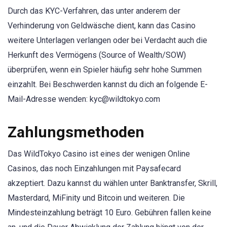
Durch das KYC-Verfahren, das unter anderem der
Verhinderung von Geldwäsche dient, kann das Casino
weitere Unterlagen verlangen oder bei Verdacht auch die
Herkunft des Vermögens (Source of Wealth/SOW)
überprüfen, wenn ein Spieler häufig sehr hohe Summen
einzahlt. Bei Beschwerden kannst du dich an folgende E-
Mail-Adresse wenden: kyc@wildtokyo.com
Zahlungsmethoden
Das WildTokyo Casino ist eines der wenigen Online
Casinos, das noch Einzahlungen mit Paysafecard
akzeptiert. Dazu kannst du wählen unter Banktransfer, Skrill,
Masterdard, MiFinity und Bitcoin und weiteren. Die
Mindesteinzahlung beträgt 10 Euro. Gebühren fallen keine