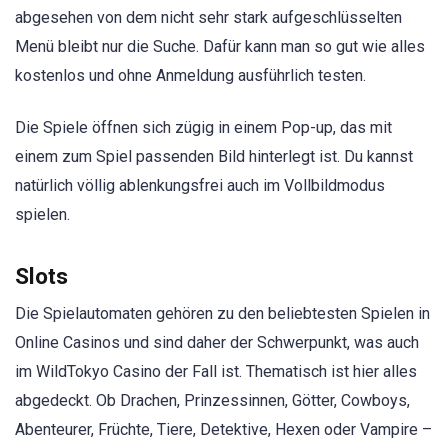
abgesehen von dem nicht sehr stark aufgeschlüsselten
Menü bleibt nur die Suche. Dafür kann man so gut wie alles
kostenlos und ohne Anmeldung ausführlich testen.
Die Spiele öffnen sich zügig in einem Pop-up, das mit
einem zum Spiel passenden Bild hinterlegt ist. Du kannst
natürlich völlig ablenkungsfrei auch im Vollbildmodus
spielen.
Slots
Die Spielautomaten gehören zu den beliebtesten Spielen in
Online Casinos und sind daher der Schwerpunkt, was auch
im WildTokyo Casino der Fall ist. Thematisch ist hier alles
abgedeckt. Ob Drachen, Prinzessinnen, Götter, Cowboys,
Abenteurer, Früchte, Tiere, Detektive, Hexen oder Vampire –