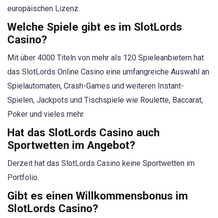
europäischen Lizenz.
Welche Spiele gibt es im SlotLords
Casino?
Mit über 4000 Titeln von mehr als 120 Spieleanbietern hat
das SlotLords Online Casino eine umfangreiche Auswahl an
Spielautomaten, Crash-Games und weiteren Instant-
Spielen, Jackpots und Tischspiele wie Roulette, Baccarat,
Poker und vieles mehr.
Hat das SlotLords Casino auch
Sportwetten im Angebot?
Derzeit hat das SlotLords Casino keine Sportwetten im
Portfolio.
Gibt es einen Willkommensbonus im
SlotLords Casino?