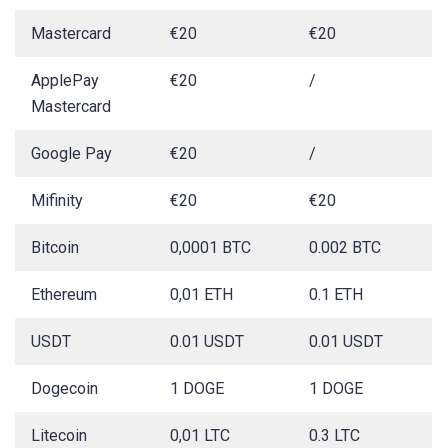
Mastercard
€20
€20
ApplePay
€20
/
Mastercard
Google Pay
€20
/
Mifinity
€20
€20
Bitcoin
0,0001 BTC
0.002 BTC
Ethereum
0,01 ETH
0.1 ETH
USDT
0.01 USDT
0.01 USDT
Dogecoin
1 DOGE
1 DOGE
Litecoin
0,01 LTC
0.3 LTC