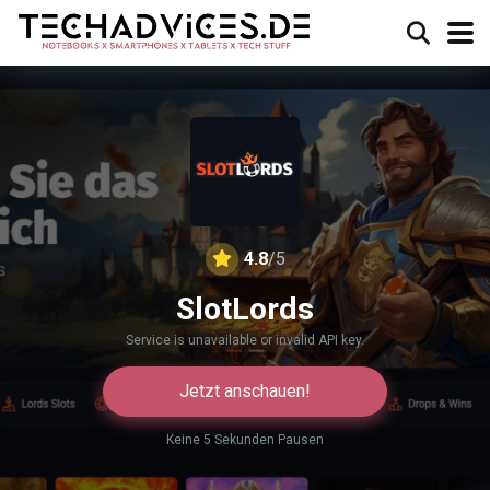
4.8
/5
SlotLords
Service is unavailable or invalid API key.
Jetzt anschauen!
Keine 5 Sekunden Pausen