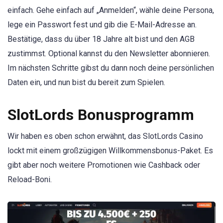
einfach. Gehe einfach auf „Anmelden“, wähle deine Persona,
lege ein Passwort fest und gib die E-Mail-Adresse an.
Bestätige, dass du über 18 Jahre alt bist und den AGB
zustimmst. Optional kannst du den Newsletter abonnieren.
Im nächsten Schritte gibst du dann noch deine persönlichen
Daten ein, und nun bist du bereit zum Spielen.
SlotLords Bonusprogramm
Wir haben es oben schon erwähnt, das SlotLords Casino
lockt mit einem großzügigen Willkommensbonus-Paket. Es
gibt aber noch weitere Promotionen wie Cashback oder
Reload-Boni.