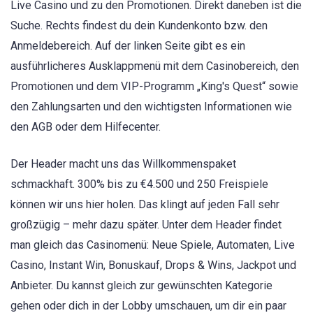
Live Casino und zu den Promotionen. Direkt daneben ist die
Suche. Rechts findest du dein Kundenkonto bzw. den
Anmeldebereich. Auf der linken Seite gibt es ein
ausführlicheres Ausklappmenü mit dem Casinobereich, den
Promotionen und dem VIP-Programm „King's Quest“ sowie
den Zahlungsarten und den wichtigsten Informationen wie
den AGB oder dem Hilfecenter.
Der Header macht uns das Willkommenspaket
schmackhaft. 300% bis zu €4.500 und 250 Freispiele
können wir uns hier holen. Das klingt auf jeden Fall sehr
großzügig – mehr dazu später. Unter dem Header findet
man gleich das Casinomenü: Neue Spiele, Automaten, Live
Casino, Instant Win, Bonuskauf, Drops & Wins, Jackpot und
Anbieter. Du kannst gleich zur gewünschten Kategorie
gehen oder dich in der Lobby umschauen, um dir ein paar