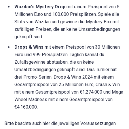
Wazdan's Mystery Drop
mit einem Preispool von 5
Millionen Euro und 100.000 Preisplätzen. Spiele alle
Slots von Wazdan und gewinne die Mystery Box mit
zufälligen Preisen, die an keine Umsatzbedingungen
geknüpft sind.
Drops & Wins
mit einem Preispool von 30 Millionen
Euro und 999 Preisplätzen. Täglich kannst du
Zufallsgewinne abstauben, die an keine
Umsatzbedingungen geknüpft sind. Das Turnier hat
drei Promo-Serien: Drops & Wins 2024 mit einem
Gesamtpreispool von 25 Millionen Euro, Crash & Win
mit einem Gesamtpreispool von €1.274.000 und Mega
Wheel Madness mit einem Gesamtpreispool von
€4.160.000.
Bitte beachte auch hier die jeweiligen Voraussetzungen.