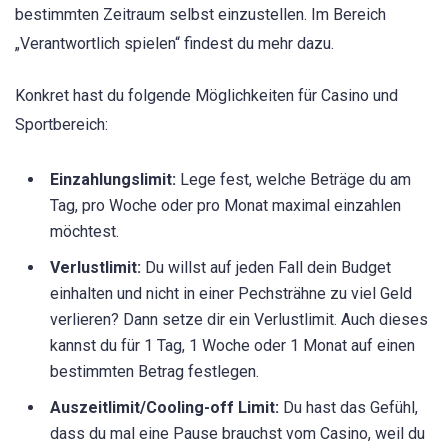
bestimmten Zeitraum selbst einzustellen. Im Bereich
„Verantwortlich spielen“ findest du mehr dazu.
Konkret hast du folgende Möglichkeiten für Casino und
Sportbereich:
Einzahlungslimit:
Lege fest, welche Beträge du am
Tag, pro Woche oder pro Monat maximal einzahlen
möchtest.
Verlustlimit:
Du willst auf jeden Fall dein Budget
einhalten und nicht in einer Pechsträhne zu viel Geld
verlieren? Dann setze dir ein Verlustlimit. Auch dieses
kannst du für 1 Tag, 1 Woche oder 1 Monat auf einen
bestimmten Betrag festlegen.
Auszeitlimit/Cooling-off Limit:
Du hast das Gefühl,
dass du mal eine Pause brauchst vom Casino, weil du