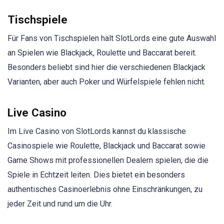
Tischspiele
Für Fans von Tischspielen hält SlotLords eine gute Auswahl
an Spielen wie Blackjack, Roulette und Baccarat bereit.
Besonders beliebt sind hier die verschiedenen Blackjack
Varianten, aber auch Poker und Würfelspiele fehlen nicht.
Live Casino
Im Live Casino von SlotLords kannst du klassische
Casinospiele wie Roulette, Blackjack und Baccarat sowie
Game Shows mit professionellen Dealern spielen, die die
Spiele in Echtzeit leiten. Dies bietet ein besonders
authentisches Casinoerlebnis ohne Einschränkungen, zu
jeder Zeit und rund um die Uhr.