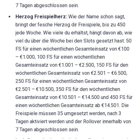
7 Tagen abgeschlossen sein.
Herzog Freispielherz:
Wie der Name schon sagt,
bringt der fesche Herzog dir Freispiele, bis zu 450
jede Woche. Wie viele du erhältst, hängt davon ab, wie
viel du über die Woche bei den Slots gesetzt hast: 50
FS für einen wöchentlichen Gesamteinsatz von €100
– €1.000, 100 FS für einen wöchentlichen
Gesamteinsatz von €1.001 – €2.500, 150 FS für den
wöchentlichen Gesamteinsatz von €2.501 – €6.500,
250 FS für einen wöchentlichen Gesamteinsatz von
€2.501 – €10.500, 350 FS für den wöchentlichen
Gesamteinsatz von €10.501 – €14.500 und 450 FS für
einen wöchentlichen Gesamteinsatz ab €14.501. Die
Freispiele müssen 35 umgesetzt werden, nach 3
Tagen aktiviert werden und der Rollover innerhalb von
7 Tagen abgeschlossen sein.