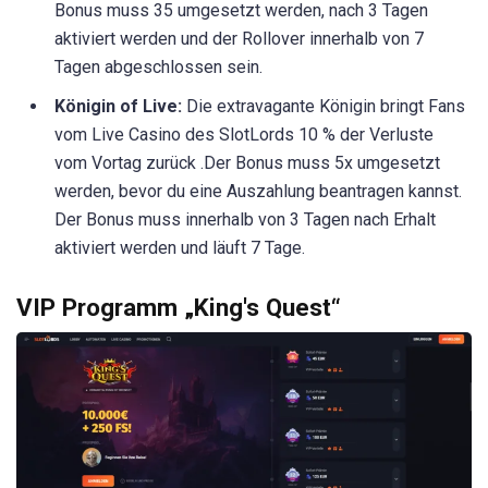
Bonus muss 35 umgesetzt werden, nach 3 Tagen
aktiviert werden und der Rollover innerhalb von 7
Tagen abgeschlossen sein.
Königin of Live:
Die extravagante Königin bringt Fans
vom Live Casino des SlotLords 10 % der Verluste
vom Vortag zurück .Der Bonus muss 5x umgesetzt
werden, bevor du eine Auszahlung beantragen kannst.
Der Bonus muss innerhalb von 3 Tagen nach Erhalt
aktiviert werden und läuft 7 Tage.
VIP Programm „King's Quest“