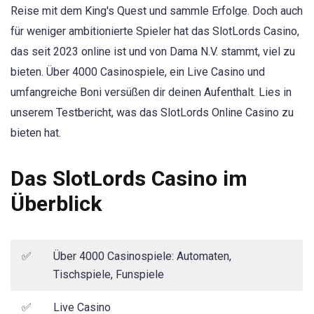
Reise mit dem King's Quest und sammle Erfolge. Doch auch
für weniger ambitionierte Spieler hat das SlotLords Casino,
das seit 2023 online ist und von Dama N.V. stammt, viel zu
bieten. Über 4000 Casinospiele, ein Live Casino und
umfangreiche Boni versüßen dir deinen Aufenthalt. Lies in
unserem Testbericht, was das SlotLords Online Casino zu
bieten hat.
Das SlotLords Casino im
Überblick
✅
Über 4000 Casinospiele: Automaten,
Tischspiele, Funspiele
✅
Live Casino