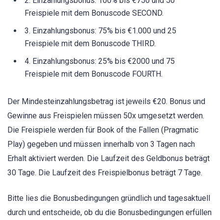
2. Einzahlungsbonus: 100% bis €750 und 50
Freispiele mit dem Bonuscode SECOND.
3. Einzahlungsbonus: 75% bis €1.000 und 25
Freispiele mit dem Bonuscode THIRD.
4. Einzahlungsbonus: 25% bis €2000 und 75
Freispiele mit dem Bonuscode FOURTH.
Der Mindesteinzahlungsbetrag ist jeweils €20. Bonus und
Gewinne aus Freispielen müssen 50x umgesetzt werden.
Die Freispiele werden für Book of the Fallen (Pragmatic
Play) gegeben und müssen innerhalb von 3 Tagen nach
Erhalt aktiviert werden. Die Laufzeit des Geldbonus beträgt
30 Tage. Die Laufzeit des Freispielbonus beträgt 7 Tage.
Bitte lies die Bonusbedingungen gründlich und tagesaktuell
durch und entscheide, ob du die Bonusbedingungen erfüllen