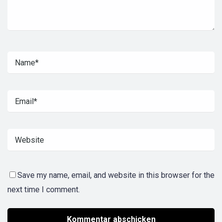
Save my name, email, and website in this browser for the
next time I comment.