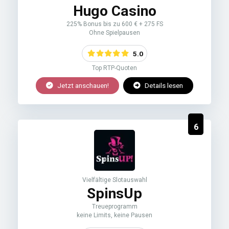
Hugo Casino
225% Bonus bis zu 600 € + 275 FS
Ohne Spielpausen
5.0
Top RTP-Quoten
Jetzt anschauen!
Details lesen
6
Vielfältige Slotauswahl
SpinsUp
Treueprogramm
keine Limits, keine Pausen