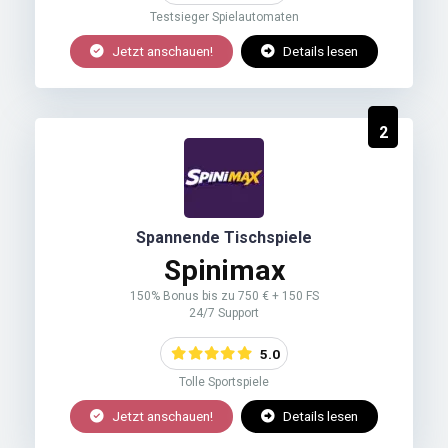
Testsieger Spielautomaten
Jetzt anschauen!
Details lesen
2
Spannende Tischspiele
Spinimax
150% Bonus bis zu 750 € + 150 FS
24/7 Support
5.0
Tolle Sportspiele
Jetzt anschauen!
Details lesen