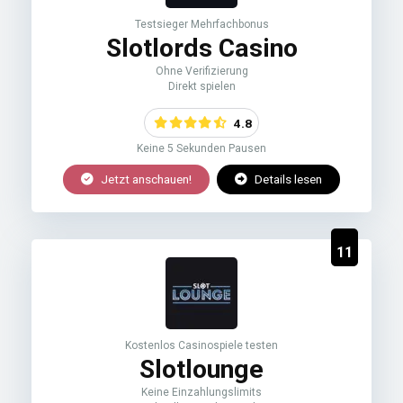
Testsieger Mehrfachbonus
Slotlords Casino
Ohne Verifizierung
Direkt spielen
4.8
Keine 5 Sekunden Pausen
Jetzt anschauen!
Details lesen
11
Kostenlos Casinospiele testen
Slotlounge
Keine Einzahlungslimits