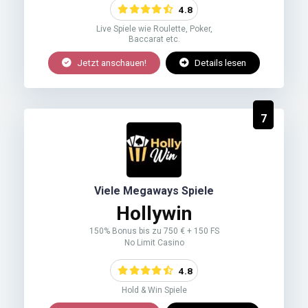
4.8
Live Spiele wie Roulette, Poker,
Baccarat etc.
Jetzt anschauen!
Details lesen
7
Viele Megaways Spiele
Hollywin
150% Bonus bis zu 750 € + 150 FS
No Limit Casino
4.8
Hold & Win Spiele