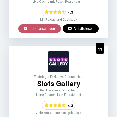
Live Casino mit Poker, Roulette u.m.
4.3
Mit Reload und Cashback
Jetzt anschauen!
Details lesen
17
Testsieger Exklusive Casinospiele
Slots Gallery
Kryptowährung akzeptiert
keine Pausen, kein Einsatzlimit
4.3
Viele kostenlose Spielgeld-Slots