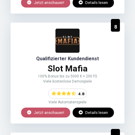
Jetzt anschauen!
Details lesen
8
Qualifizierter Kundendienst
Slot Mafia
100% Bonus bis zu 5000 € + 200 FS
Viele kostenlose Demospiele
4.8
Viele Automatenspiele
Jetzt anschauen!
Details lesen