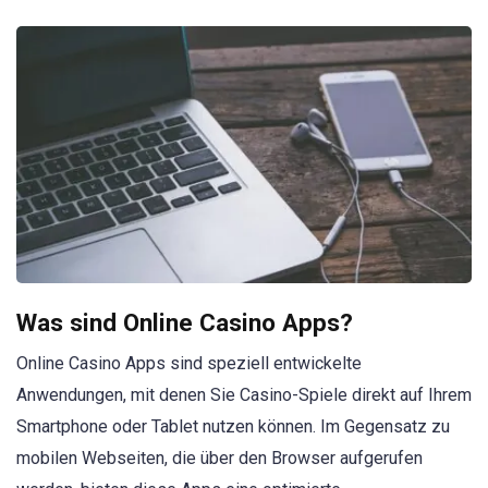
Was sind Online Casino Apps?
Online Casino Apps sind speziell entwickelte
Anwendungen, mit denen Sie Casino-Spiele direkt auf Ihrem
Smartphone oder Tablet nutzen können. Im Gegensatz zu
mobilen Webseiten, die über den Browser aufgerufen