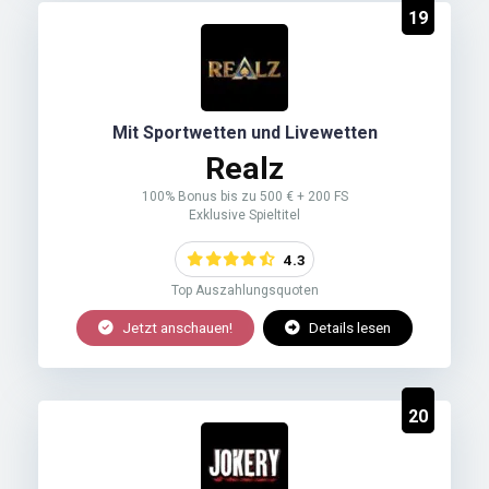
19
Mit Sportwetten und Livewetten
Realz
100% Bonus bis zu 500 € + 200 FS
Exklusive Spieltitel
4.3
Top Auszahlungsquoten
Jetzt anschauen!
Details lesen
20