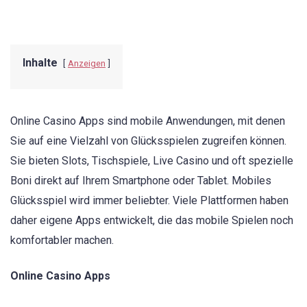
Inhalte
Anzeigen
Online Casino Apps sind mobile Anwendungen, mit denen
Sie auf eine Vielzahl von Glücksspielen zugreifen können.
Sie bieten Slots, Tischspiele, Live Casino und oft spezielle
Boni direkt auf Ihrem Smartphone oder Tablet. Mobiles
Glücksspiel wird immer beliebter. Viele Plattformen haben
daher eigene Apps entwickelt, die das mobile Spielen noch
komfortabler machen.
Online Casino Apps