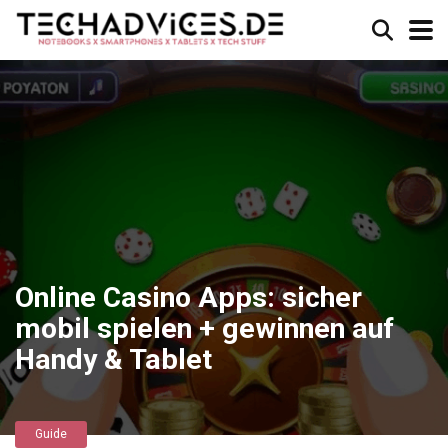
Online Casino Apps: sicher
mobil spielen + gewinnen auf
Handy & Tablet
Guide