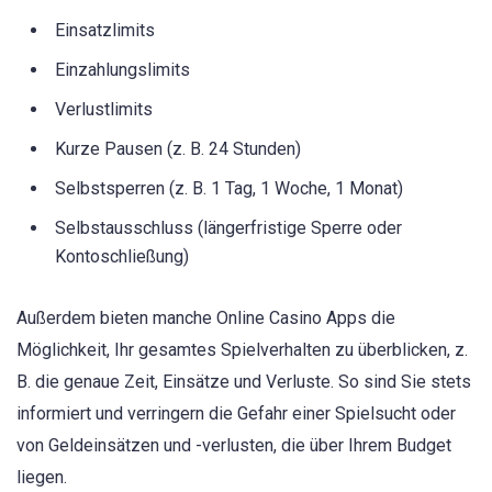
Einsatzlimits
Einzahlungslimits
Verlustlimits
Kurze Pausen (z. B. 24 Stunden)
Selbstsperren (z. B. 1 Tag, 1 Woche, 1 Monat)
Selbstausschluss (längerfristige Sperre oder
Kontoschließung)
Außerdem bieten manche Online Casino Apps die
Möglichkeit, Ihr gesamtes Spielverhalten zu überblicken, z.
B. die genaue Zeit, Einsätze und Verluste. So sind Sie stets
informiert und verringern die Gefahr einer Spielsucht oder
von Geldeinsätzen und -verlusten, die über Ihrem Budget
liegen.