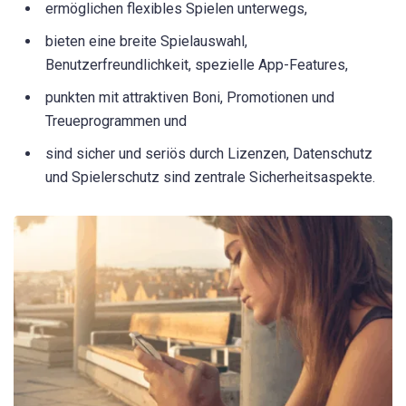
ermöglichen flexibles Spielen unterwegs,
bieten eine breite Spielauswahl,
Benutzerfreundlichkeit, spezielle App-Features,
punkten mit attraktiven Boni, Promotionen und
Treueprogrammen und
sind sicher und seriös durch Lizenzen, Datenschutz
und Spielerschutz sind zentrale Sicherheitsaspekte.