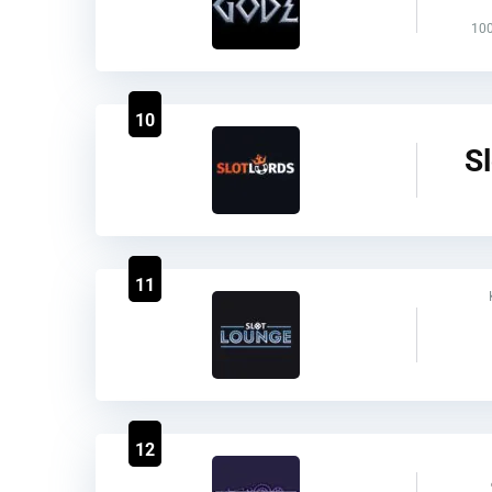
100
10
S
11
12