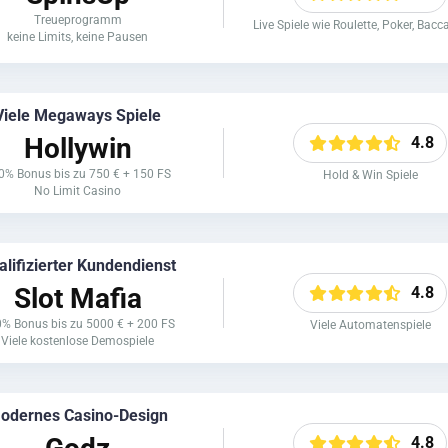
Treueprogramm
Live Spiele wie Roulette, Poker, Bacca
keine Limits, keine Pausen
Viele Megaways Spiele
Hollywin
4.8
0% Bonus bis zu 750 € + 150 FS
Hold & Win Spiele
No Limit Casino
alifizierter Kundendienst
Slot Mafia
4.8
% Bonus bis zu 5000 € + 200 FS
Viele Automatenspiele
Viele kostenlose Demospiele
odernes Casino-Design
4.8