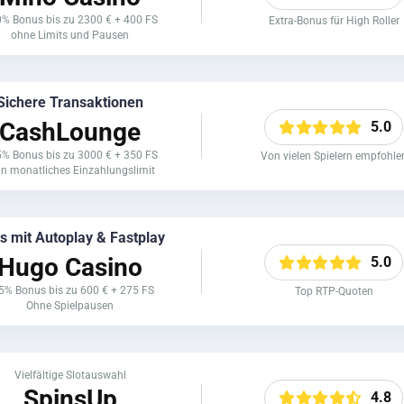
% Bonus bis zu 2300 € + 400 FS
Extra-Bonus für High Roller
ohne Limits und Pausen
Sichere Transaktionen
CashLounge
5.0
% Bonus bis zu 3000 € + 350 FS
Von vielen Spielern empfohle
in monatliches Einzahlungslimit
ts mit Autoplay & Fastplay
Hugo Casino
5.0
5% Bonus bis zu 600 € + 275 FS
Top RTP-Quoten
Ohne Spielpausen
Vielfältige Slotauswahl
SpinsUp
4.8