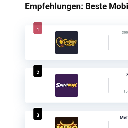
Empfehlungen: Beste Mobi
1
300
2
15
3
Meh