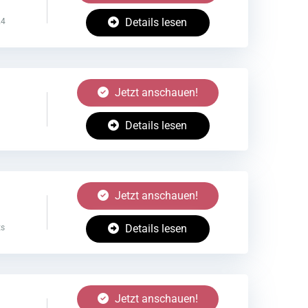
Details lesen
24
Jetzt anschauen!
Details lesen
Jetzt anschauen!
Details lesen
ts
Jetzt anschauen!