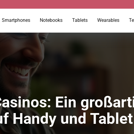
Smartphones
Notebooks
Tablets
Wearables
Te
asinos: Ein großart
uf Handy und Tablet