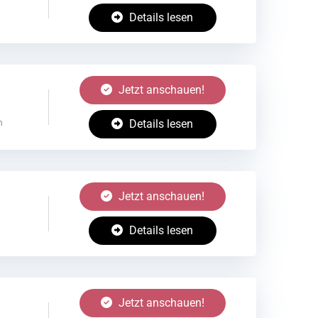
Details lesen
Jetzt anschauen!
Details lesen
n
Jetzt anschauen!
Details lesen
Jetzt anschauen!