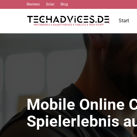
Reviews
Solar
Blog
Start
Mobile Online C
Spielerlebnis a