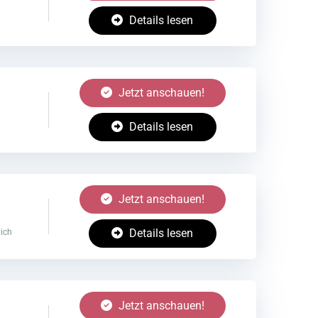
Details lesen
Jetzt anschauen!
Details lesen
Jetzt anschauen!
Details lesen
ich
Jetzt anschauen!