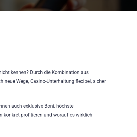
h nicht kennen? Durch die Kombination aus
 neue Wege, Casino-Unterhaltung flexibel, sicher
.
 Ihnen auch exklusive Boni, höchste
konkret profitieren und worauf es wirklich