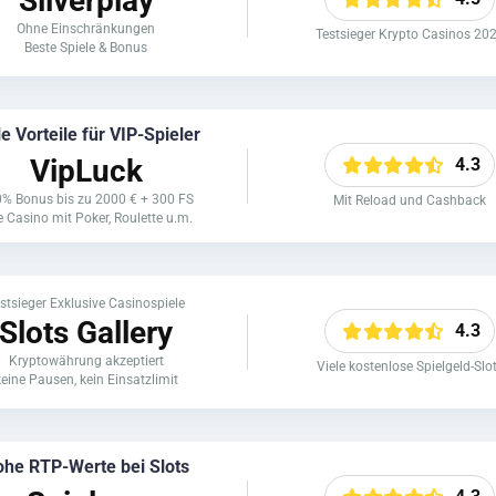
Silverplay
Ohne Einschränkungen
Testsieger Krypto Casinos 20
Beste Spiele & Bonus
le Vorteile für VIP-Spieler
VipLuck
4.3
% Bonus bis zu 2000 € + 300 FS
Mit Reload und Cashback
e Casino mit Poker, Roulette u.m.
stsieger Exklusive Casinospiele
Slots Gallery
4.3
Kryptowährung akzeptiert
Viele kostenlose Spielgeld-Slo
keine Pausen, kein Einsatzlimit
he RTP-Werte bei Slots