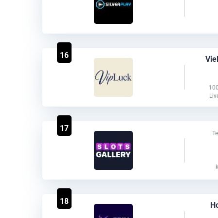
16
Vie
100
Liv
17
Te
18
Ho