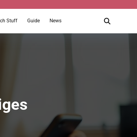
ch Stuff
Guide
News
iges