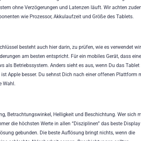
 System ohne Verzögerungen und Latenzen läuft. Wir achten zude
onenten wie Prozessor, Akkulaufzeit und Größe des Tablets.
hlüssel besteht auch hier darin, zu prüfen, wie es verwendet wi
rderungen am besten entspricht. Für ein mobiles Gerät, dass ei
ws
als Betriebssystem. Anders sieht es aus, wenn Du das Table
ist Apple
besser. Du sehnst Dich nach einer offenen Plattform 
re Wahl.
g, Betrachtungswinkel, Helligkeit und Beschichtung. Wer sich m
 immer die höchsten Werte in allen “Disziplinen” das beste Display
flösung gebunden. Die beste Auflösung bringt nichts, wenn die