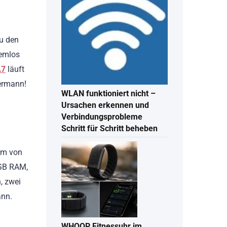
zu den
lemlos
A7
läuft
dermann!
WLAN funktioniert nicht –
Ursachen erkennen und
Verbindungsprobleme
Schritt für Schritt beheben
sum von
 GB RAM,
, zwei
ann.
WHOOP Fitnessuhr im