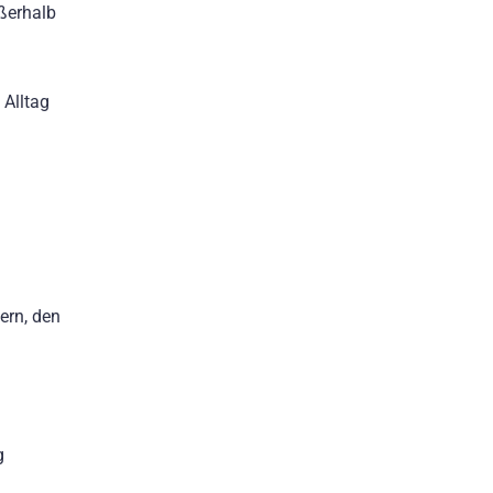
ßerhalb
 Alltag
ern, den
g