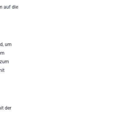
m auf die
rd, um
nem
t zum
mit
it der