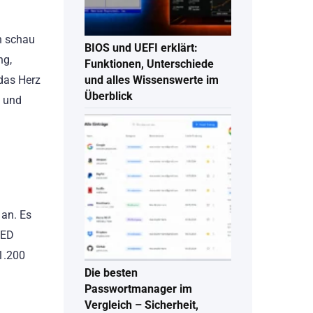
n schau
BIOS und UEFI erklärt:
ng,
Funktionen, Unterschiede
das Herz
und alles Wissenswerte im
Überblick
u und
 an. Es
LED
11.200
Die besten
Passwortmanager im
Vergleich – Sicherheit,