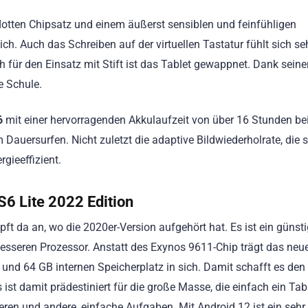
lotten Chipsatz und einem äußerst sensiblen und feinfühligen
ch. Auch das Schreiben auf der virtuellen Tastatur fühlt sich se
ür den Einsatz mit Stift ist das Tablet gewappnet. Dank seine
e Schule.
6
mit einer hervorragenden Akkulaufzeit von über 16 Stunden be
auersurfen. Nicht zuletzt die adaptive Bildwiederholrate, die s
gieeffizient.
6 Lite 2022 Edition
pft da an, wo die 2020er-Version aufgehört hat. Es ist ein günst
 besseren Prozessor. Anstatt des Exynos 9611-Chip trägt das neu
 64 GB internen Speicherplatz in sich. Damit schafft es den
ist damit prädestiniert für die große Masse, die einfach ein Tab
ren und andere, einfache Aufgaben. Mit Android 12 ist ein sehr