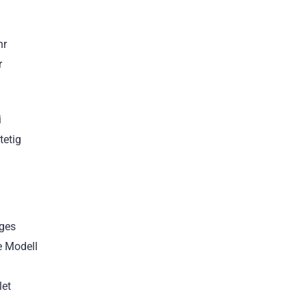
hr
r
i
tetig
iges
e Modell
let