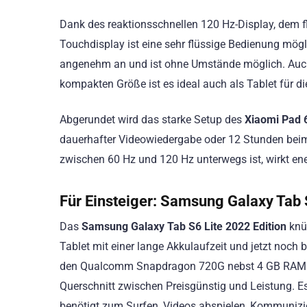
Dank des reaktionsschnellen 120 Hz-Display, dem f
Touchdisplay ist eine sehr flüssige Bedienung mögli
angenehm an und ist ohne Umstände möglich. Auch f
kompakten Größe ist es ideal auch als Tablet für di
Abgerundet wird das starke Setup des
Xiaomi Pad 
dauerhafter Videowiedergabe oder 12 Stunden beim D
zwischen 60 Hz und 120 Hz unterwegs ist, wirkt ener
Für Einsteiger:
Samsung Galaxy Tab S
Das
Samsung Galaxy Tab S6 Lite 2022 Edition
knü
Tablet mit einer lange Akkulaufzeit und jetzt noch
den Qualcomm Snapdragon 720G nebst 4 GB RAM und
Querschnitt zwischen Preisgünstig und Leistung. Es 
benötigt zum Surfen, Videos abspielen, Kommunizie