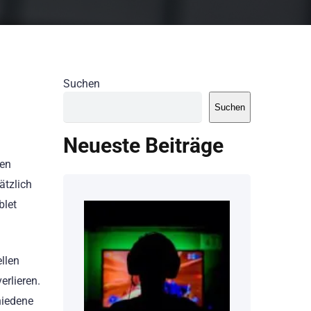
Suchen
Suchen
Neueste Beiträge
hen
ätzlich
blet
llen
erlieren.
hiedene