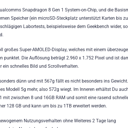
ualcomms Snapdragon 8 Gen 1 System-on-Chip, und die Basis
rnen Speicher (ein microSD-Steckplatz unterstützt Karten bis z
inschlägigen Labortests, beispielsweise dem Geekbench wider, s
d.
oll großes Super-AMOLED-Display, welches mit einem überzeug
en punktet. Die Auflösung beträgt 2.960 x 1.752 Pixel und ist da
r ein schnelles Bild und Scrollverhalten.
esonders dünn und mit 567g fällt es nicht besonders ins Gewicht.
s Modell 5g mehr, also 572g wiegt. Im Inneren erhältst Du auch
1 mit zwischen 8 und 16GB RAM und somit eine rasend schnell
r 128 GB und kann um bis zu 1TB erweitert werden.
sgewogenem Nutzungsverhalten ohne Weiteres 2 Tage lang