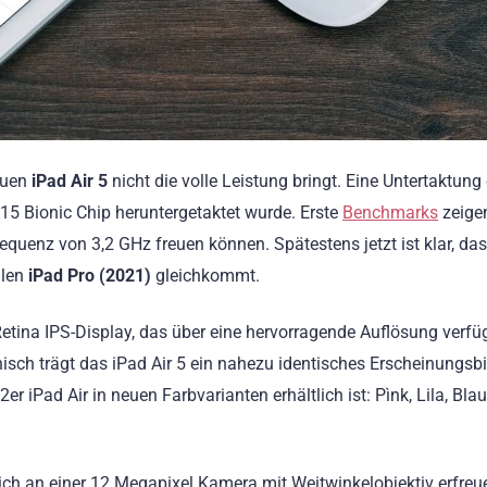
euen
iPad Air 5
nicht die volle Leistung bringt. Eine Untertaktung
15 Bionic Chip heruntergetaktet wurde. Erste
Benchmarks
zeige
requenz von 3,2 GHz freuen können. Spätestens jetzt ist klar, das
llen
iPad Pro (2021)
gleichkommt.
 Retina IPS-Display, das über eine hervorragende Auflösung verfü
sch trägt das iPad Air 5 ein nahezu identisches Erscheinungsbi
r iPad Air in neuen Farbvarianten erhältlich ist: Pìnk, Lila, Blau
 dich an einer 12 Megapixel Kamera mit Weitwinkelobjektiv erfreu