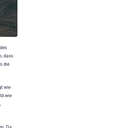
 des
n, dass
s die
gt wie
ld wie
,
en. Da