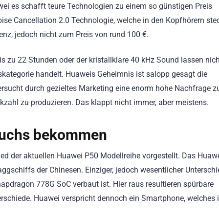
i es schafft teure Technologien zu einem so günstigen Preis
oise Cancellation 2.0 Technologie, welche in den Kopfhörern ste
enz, jedoch nicht zum Preis von rund 100 €.
is zu 22 Stunden oder der kristallklare 40 kHz Sound lassen nic
iskategorie handelt. Huaweis Geheimnis ist salopp gesagt die
ersucht durch gezieltes Marketing eine enorm hohe Nachfrage z
ahl zu produzieren. Das klappt nicht immer, aber meistens.
hwuchs bekommen
ied der aktuellen Huawei P50 Modellreihe vorgestellt. Das Huaw
laggschiffs der Chinesen. Einziger, jedoch wesentlicher Untersch
apdragon 778G SoC verbaut ist. Hier raus resultieren spürbare
rschiede. Huawei verspricht dennoch ein Smartphone, welches 