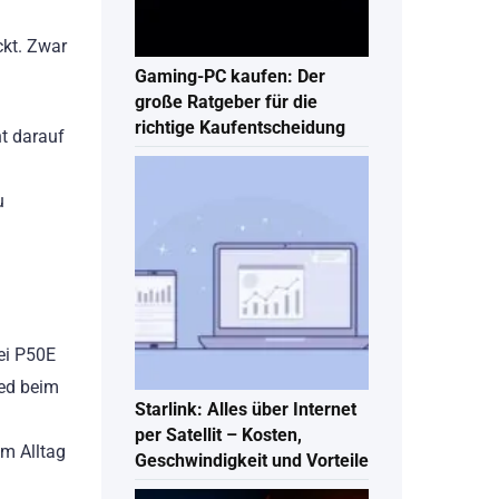
ckt. Zwar
Gaming-PC kaufen: Der
große Ratgeber für die
richtige Kaufentscheidung
ht darauf
u
ei P50E
ied beim
Starlink: Alles über Internet
per Satellit – Kosten,
im Alltag
Geschwindigkeit und Vorteile