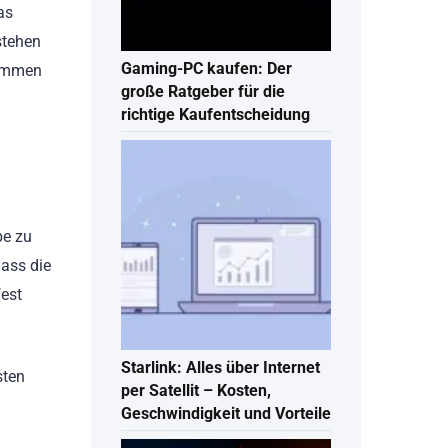
as
stehen
Gaming-PC kaufen: Der
kommen
große Ratgeber für die
richtige Kaufentscheidung
be zu
dass die
fest
Starlink: Alles über Internet
sten
per Satellit – Kosten,
Geschwindigkeit und Vorteile