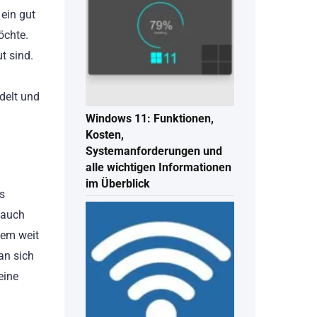
 ein gut
öchte.
t sind.
delt und
Windows 11: Funktionen,
Kosten,
Systemanforderungen und
alle wichtigen Informationen
im Überblick
as
 auch
dem weit
an sich
eine