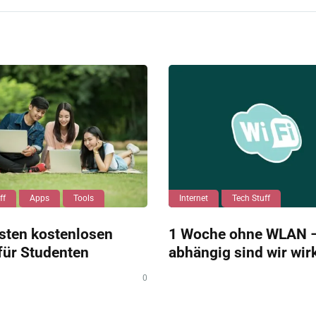
ff
Apps
Tools
Internet
Tech Stuff
sten kostenlosen
1 Woche ohne WLAN –
für Studenten
abhängig sind wir wir
0