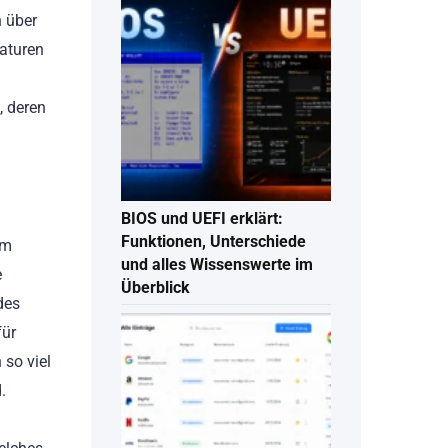
h über
eaturen
, deren
BIOS und UEFI erklärt:
Funktionen, Unterschiede
em
und alles Wissenswerte im
e
Überblick
des
für
 so viel
.