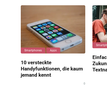
Smartp
Smartphones
Apps
Einfach
10 versteckte
Zukun
Handyfunktionen, die kaum
Textn
jemand kennt
0