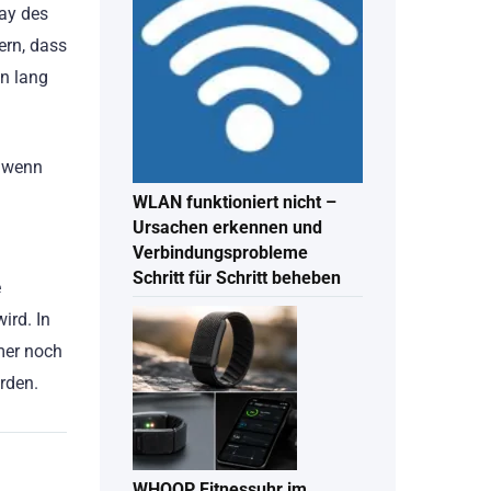
lay des
ern, dass
en lang
, wenn
WLAN funktioniert nicht –
Ursachen erkennen und
Verbindungsprobleme
Schritt für Schritt beheben
e
ird. In
mmer noch
rden.
WHOOP Fitnessuhr im