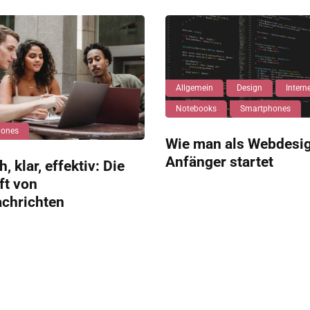
Allgemein
Design
Intern
Notebooks
Smartphones
hones
Wie man als Webdesi
Anfänger startet
, klar, effektiv: Die
ft von
achrichten