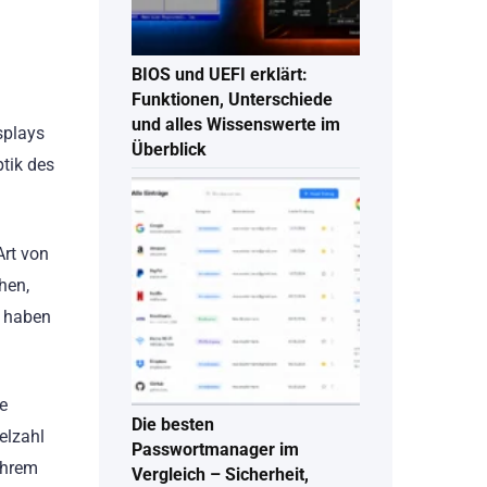
BIOS und UEFI erklärt:
Funktionen, Unterschiede
und alles Wissenswerte im
splays
Überblick
tik des
Art von
hen,
t haben
e
Die besten
elzahl
Passwortmanager im
Ihrem
Vergleich – Sicherheit,