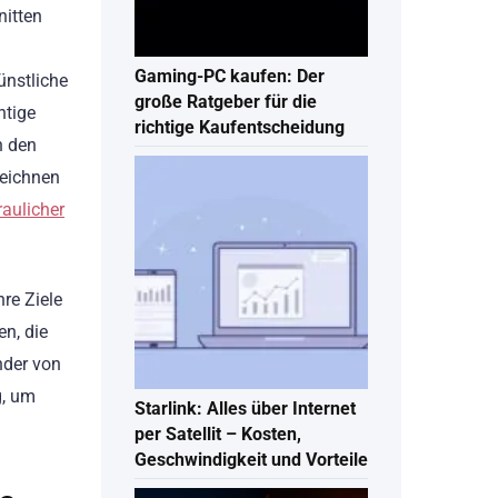
nitten
Gaming-PC kaufen: Der
ünstliche
große Ratgeber für die
htige
richtige Kaufentscheidung
n den
zeichnen
raulicher
re Ziele
en, die
nder von
g, um
Starlink: Alles über Internet
per Satellit – Kosten,
Geschwindigkeit und Vorteile