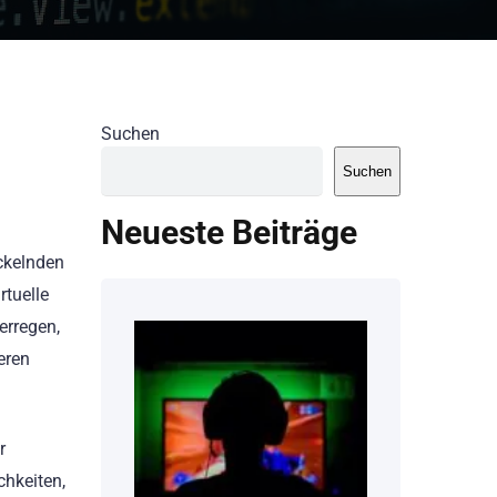
Suchen
Suchen
Neueste Beiträge
ickelnden
rtuelle
erregen,
eren
r
chkeiten,