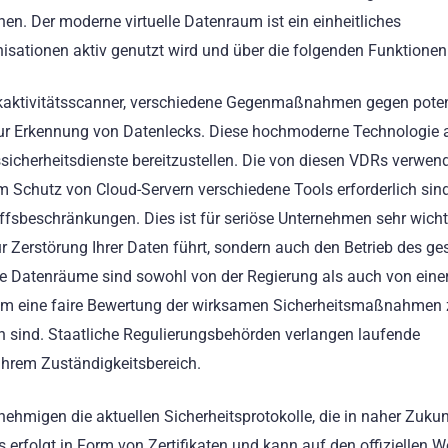
n. Der moderne virtuelle Datenraum ist ein einheitliches
sationen aktiv genutzt wird und über die folgenden Funktionen 
erkaktivitätsscanner, verschiedene Gegenmaßnahmen gegen poten
zur Erkennung von Datenlecks. Diese hochmoderne Technologie a
herheitsdienste bereitzustellen. Die von diesen VDRs verwen
um Schutz von Cloud-Servern verschiedene Tools erforderlich sind
sbeschränkungen. Dies ist für seriöse Unternehmen sehr wicht
zur Zerstörung Ihrer Daten führt, sondern auch den Betrieb des g
le Datenräume sind sowohl von der Regierung als auch von eine
t, um eine faire Bewertung der wirksamen Sicherheitsmaßnahmen
n sind. Staatliche Regulierungsbehörden verlangen laufende
ihrem Zuständigkeitsbereich.
migen die aktuellen Sicherheitsprotokolle, die in naher Zukun
s erfolgt in Form von Zertifikaten und kann auf den offiziellen W