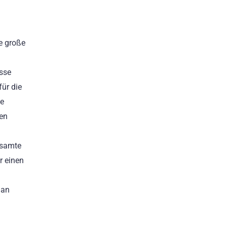
e große
sse
für die
ge
gen
esamte
r einen
 an