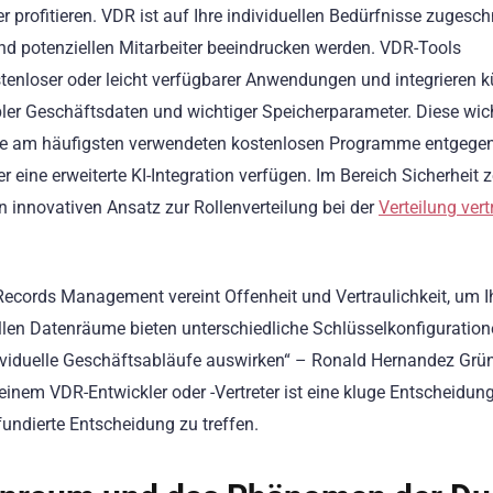
profitieren. VDR ist auf Ihre individuellen Bedürfnisse zugesch
 und potenziellen Mitarbeiter beeindrucken werden. VDR-Tools
tenloser oder leicht verfügbarer Anwendungen und integrieren k
bler Geschäftsdaten und wichtiger Speicherparameter. Diese wic
 die am häufigsten verwendeten kostenlosen Programme entgege
ine erweiterte KI-Integration verfügen. Im Bereich Sicherheit 
 innovativen Ansatz zur Rollenverteilung bei der
Verteilung vert
ecords Management vereint Offenheit und Vertraulichkeit, um Ih
ellen Datenräume bieten unterschiedliche Schlüsselkonfiguration
dividuelle Geschäftsabläufe auswirken“ – Ronald Hernandez Grü
inem VDR-Entwickler oder -Vertreter ist eine kluge Entscheidun
fundierte Entscheidung zu treffen.