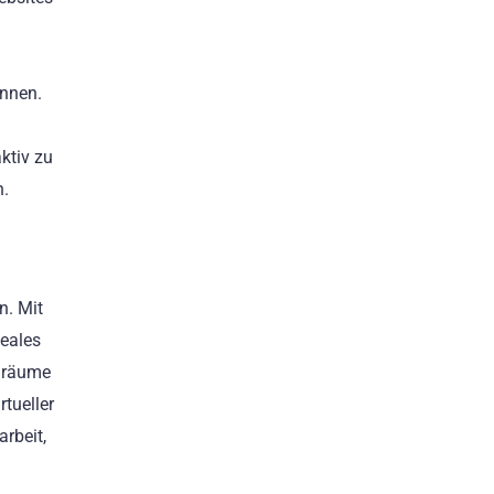
önnen.
ktiv zu
n.
n. Mit
deales
enräume
tueller
rbeit,