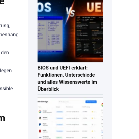
e
rung,
ammenhang
s den
BIOS und UEFI erklärt:
 legen
Funktionen, Unterschiede
und alles Wissenswerte im
nsible
Überblick
em