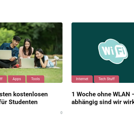
ff
Apps
Tools
Internet
Tech Stuff
sten kostenlosen
1 Woche ohne WLAN –
für Studenten
abhängig sind wir wir
0