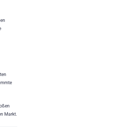
den
e
ten
timmte
roßen
en Markt.