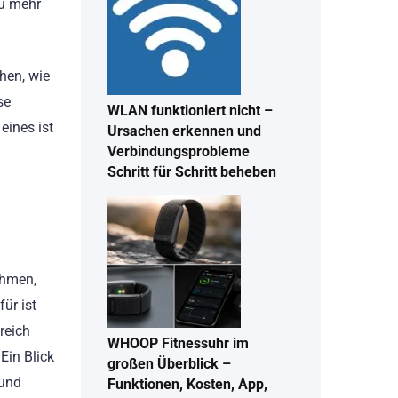
zu mehr
hen, wie
se
WLAN funktioniert nicht –
eines ist
Ursachen erkennen und
Verbindungsprobleme
Schritt für Schritt beheben
ehmen,
ür ist
reich
WHOOP Fitnessuhr im
Ein Blick
großen Überblick –
 und
Funktionen, Kosten, App,