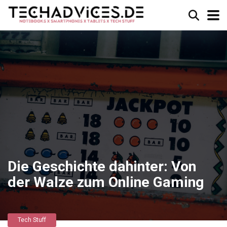
Die Geschichte dahinter: Von
der Walze zum Online Gaming
Tech Stuff