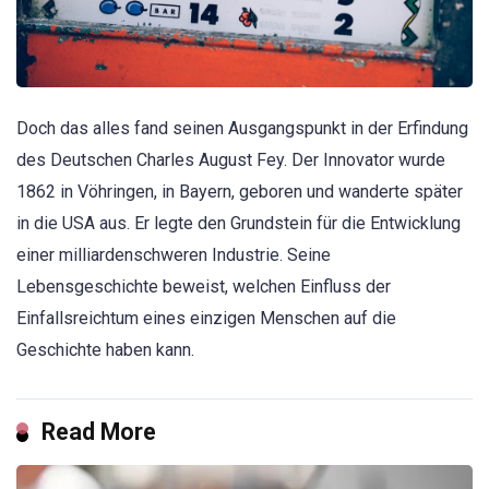
Doch das alles fand seinen Ausgangspunkt in der Erfindung
des Deutschen Charles August Fey. Der Innovator wurde
1862 in Vöhringen, in Bayern, geboren und wanderte später
in die USA aus. Er legte den Grundstein für die Entwicklung
einer milliardenschweren Industrie. Seine
Lebensgeschichte beweist, welchen Einfluss der
Einfallsreichtum eines einzigen Menschen auf die
Geschichte haben kann.
Read More