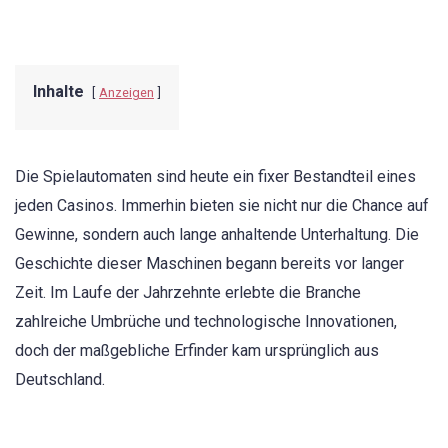
Inhalte
Anzeigen
Die Spielautomaten sind heute ein fixer Bestandteil eines
jeden Casinos. Immerhin bieten sie nicht nur die Chance auf
Gewinne, sondern auch lange anhaltende Unterhaltung. Die
Geschichte dieser Maschinen begann bereits vor langer
Zeit. Im Laufe der Jahrzehnte erlebte die Branche
zahlreiche Umbrüche und technologische Innovationen,
doch der maßgebliche Erfinder kam ursprünglich aus
Deutschland.