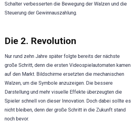
Schalter verbesserten die Bewegung der Walzen und die
Steuerung der Gewinnauszahlung.
Die 2. Revolution
Nur rund zehn Jahre später folgte bereits der nächste
große Schritt, denn die ersten Videospielautomaten kamen
auf den Markt. Bildschirme ersetzten die mechanischen
Walzen, um die Symbole anzuzeigen. Die bessere
Darstellung und mehr visuelle Effekte überzeugten die
Spieler schnell von dieser Innovation. Doch dabei sollte es
nicht bleiben, denn der große Schritt in die Zukunft stand
noch bevor.