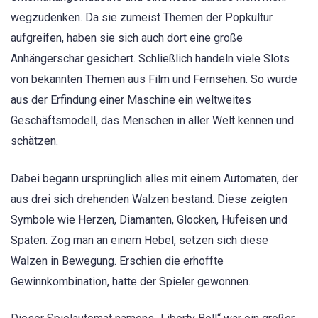
wegzudenken. Da sie zumeist Themen der Popkultur
aufgreifen, haben sie sich auch dort eine große
Anhängerschar gesichert. Schließlich handeln viele Slots
von bekannten Themen aus Film und Fernsehen. So wurde
aus der Erfindung einer Maschine ein weltweites
Geschäftsmodell, das Menschen in aller Welt kennen und
schätzen.
Dabei begann ursprünglich alles mit einem Automaten, der
aus drei sich drehenden Walzen bestand. Diese zeigten
Symbole wie Herzen, Diamanten, Glocken, Hufeisen und
Spaten. Zog man an einem Hebel, setzen sich diese
Walzen in Bewegung. Erschien die erhoffte
Gewinnkombination, hatte der Spieler gewonnen.