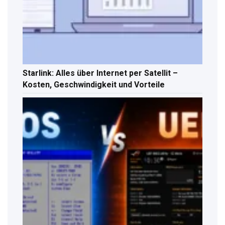
Starlink: Alles über Internet per Satellit –
Kosten, Geschwindigkeit und Vorteile