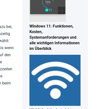
Windows 11: Funktionen,
zu bei,
Kosten,
zeitig
Systemanforderungen und
wählt
alle wichtigen Informationen
als wenn
im Überblick
auf den
me
zzeiten
es
em beim