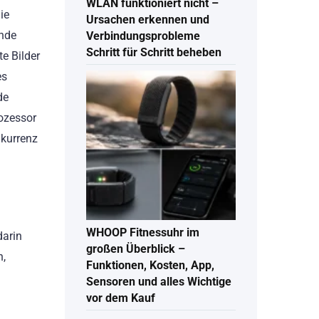
WLAN funktioniert nicht –
ie
Ursachen erkennen und
ende
Verbindungsprobleme
Schritt für Schritt beheben
e Bilder
es
de
rozessor
nkurrenz
WHOOP Fitnessuhr im
darin
großen Überblick –
n,
Funktionen, Kosten, App,
Sensoren und alles Wichtige
vor dem Kauf