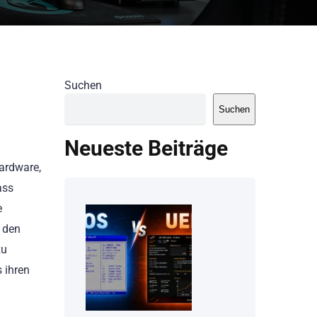
Suchen
Suchen
Neueste Beiträge
Hardware,
ass
e
t den
zu
s ihren