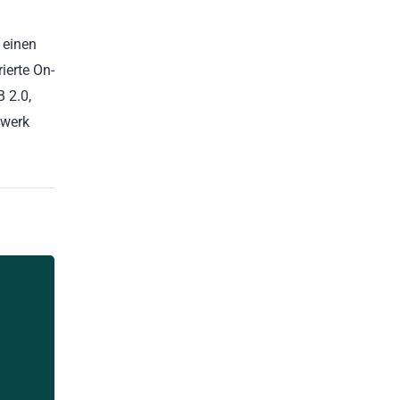
 einen
ierte On-
 2.0,
fwerk