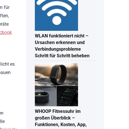
n für
ften,
eräte
acbook
WLAN funktioniert nicht –
Ursachen erkennen und
Verbindungsprobleme
Schritt für Schritt beheben
licht es
fbauen
WHOOP Fitnessuhr im
en
großen Überblick –
lle
Funktionen, Kosten, App,