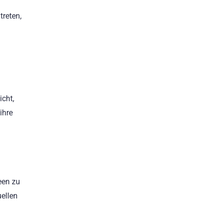
treten,
icht,
ihre
een zu
uellen