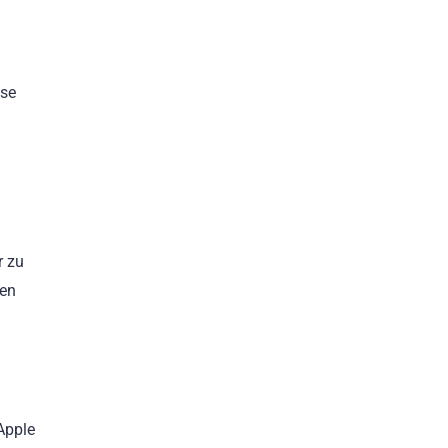
use
r zu
den
Apple