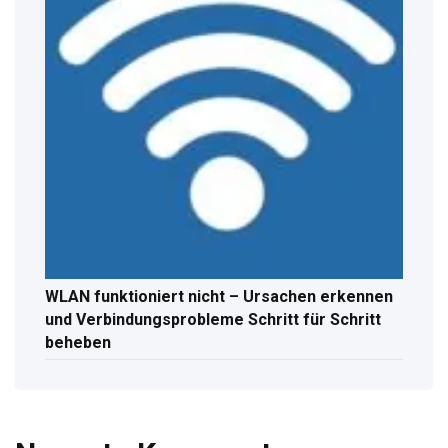
WLAN funktioniert nicht – Ursachen erkennen
und Verbindungsprobleme Schritt für Schritt
beheben