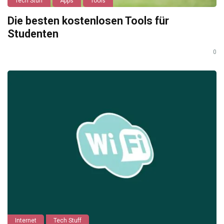
Tech Stuff
Apps
Tools
Die besten kostenlosen Tools für
Studenten
0
Internet
Tech Stuff