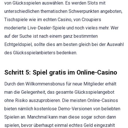
von Glücksspielen auswählen. Es werden Slots mit
unterschiedlichen thematischen Schwerpunkten angeboten,
Tischspiele wie im echten Casino, von Croupiers
moderierte Live-Dealer-Spiele und noch vieles mehr. Wer
auf der Suche ist nach einem ganz bestimmten
Echtgeldspiel, sollte dies am besten gleich bei der Auswahl
des Glücksspielanbieters bedenken.
Schritt 5: Spiel gratis im Online-Casino
Durch den Willkommensbonus für neue Mitglieder erhält
man die Gelegenheit, das gesamte Glücksspielangebot
ohne Risiko auszuprobieren. Die meisten Online-Casinos
bieten nämlich kostenlose Demo-Versionen von beliebten
Spielen an. Manchmal kann man diese sogar schon dann
spielen, bevor überhaupt einmal echtes Geld eingezahlt