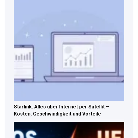
Starlink: Alles über Internet per Satellit –
Kosten, Geschwindigkeit und Vorteile