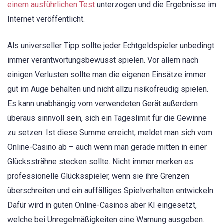
einem ausführlichen Test
unterzogen und die Ergebnisse im
Internet veröffentlicht.
Als universeller Tipp sollte jeder Echtgeldspieler unbedingt
immer verantwortungsbewusst spielen. Vor allem nach
einigen Verlusten sollte man die eigenen Einsätze immer
gut im Auge behalten und nicht allzu risikofreudig spielen.
Es kann unabhängig vom verwendeten Gerät außerdem
überaus sinnvoll sein, sich ein Tageslimit für die Gewinne
zu setzen. Ist diese Summe erreicht, meldet man sich vom
Online-Casino ab – auch wenn man gerade mitten in einer
Glückssträhne stecken sollte. Nicht immer merken es
professionelle Glücksspieler, wenn sie ihre Grenzen
überschreiten und ein auffälliges Spielverhalten entwickeln.
Dafür wird in guten Online-Casinos aber KI eingesetzt,
welche bei Unregelmäßigkeiten eine Warnung ausgeben.