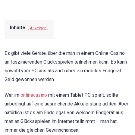
Inhalte
Anzeigen
Es gibt viele Geräte, über die man in einem Online-Casino
an faszinierenden Glücksspielen teilnehmen kann. Es kann
sowohl vom PC aus als auch über ein mobiles Endgerät
Geld gewonnen werden.
Wer im
onlinecasino
mit einem Tablet PC spielt, sollte
unbedingt auf eine ausreichende Akkuleistung achten. Aber
natürlich ist es am Ende egal, von welchem Endgerät aus
man an Glücksspielen im Internet teilnimmt – man hat
immer die gleichen Gewinnchancen.