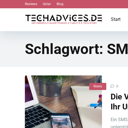
Reviews
Solar
Blog
Start
Schlagwort:
SM
News
0
Die 
Ihr 
Ein SMS 
unterstü