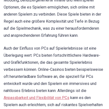
Modding, benutzergenerierte Inhalte und Mehrspieler
Optionen, die es Spielern ermöglichen, sich online mit
anderen Spielern zu verbinden. Diese Spiele bieten in der
Regel auch eine größere Komplexität und Tiefe in Bezug
auf die Spielmechanik, was zu einer herausfordernderen
und ansprechenderen Erfahrung führen kann.
Auch der Einfluss von PCs auf Spielerlebnisse ist eine
Überlegung wert. PCs bieten fortschrittlichere Hardware-
und Grafikfunktionen, die das gesamte Spielerlebnis
verbessern können. Online-Casinos bieten beispielsweise
oft herunterladbare Software an, die speziell für PCs
entwickelt wurde und den Spielern ein immersives und
nahtloses Erlebnis bieten kann. Allerdings ist die
Anpassbarkeit und Flexibilität von PCs
kann es den
Spielern auch erleichtern, sich auf riskantes Spielverhalten