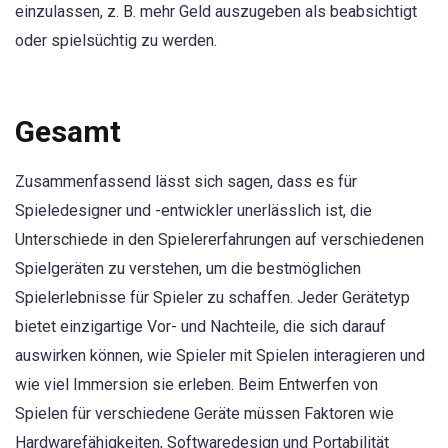
einzulassen, z. B. mehr Geld auszugeben als beabsichtigt
oder spielsüchtig zu werden.
Gesamt
Zusammenfassend lässt sich sagen, dass es für
Spieledesigner und -entwickler unerlässlich ist, die
Unterschiede in den Spielererfahrungen auf verschiedenen
Spielgeräten zu verstehen, um die bestmöglichen
Spielerlebnisse für Spieler zu schaffen. Jeder Gerätetyp
bietet einzigartige Vor- und Nachteile, die sich darauf
auswirken können, wie Spieler mit Spielen interagieren und
wie viel Immersion sie erleben. Beim Entwerfen von
Spielen für verschiedene Geräte müssen Faktoren wie
Hardwarefähigkeiten, Softwaredesign und Portabilität