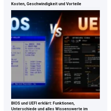
Kosten, Geschwindigkeit und Vorteile
BIOS und UEFI erklärt: Funktionen,
Unterschiede und alles Wissenswerte im