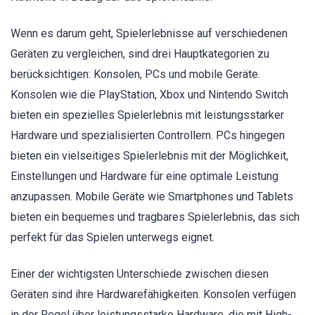
Wenn es darum geht, Spielerlebnisse auf verschiedenen
Geräten zu vergleichen, sind drei Hauptkategorien zu
berücksichtigen: Konsolen, PCs und mobile Geräte.
Konsolen wie die PlayStation, Xbox und Nintendo Switch
bieten ein spezielles Spielerlebnis mit leistungsstarker
Hardware und spezialisierten Controllern. PCs hingegen
bieten ein vielseitiges Spielerlebnis mit der Möglichkeit,
Einstellungen und Hardware für eine optimale Leistung
anzupassen. Mobile Geräte wie Smartphones und Tablets
bieten ein bequemes und tragbares Spielerlebnis, das sich
perfekt für das Spielen unterwegs eignet.
Einer der wichtigsten Unterschiede zwischen diesen
Geräten sind ihre Hardwarefähigkeiten. Konsolen verfügen
in der Regel über leistungsstarke Hardware, die mit High-