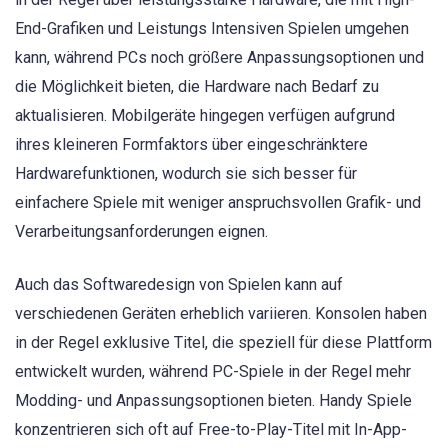
End-Grafiken und Leistungs Intensiven Spielen umgehen
kann, während PCs noch größere Anpassungsoptionen und
die Möglichkeit bieten, die Hardware nach Bedarf zu
aktualisieren. Mobilgeräte hingegen verfügen aufgrund
ihres kleineren Formfaktors über eingeschränktere
Hardwarefunktionen, wodurch sie sich besser für
einfachere Spiele mit weniger anspruchsvollen Grafik- und
Verarbeitungsanforderungen eignen.
Auch das Softwaredesign von Spielen kann auf
verschiedenen Geräten erheblich variieren. Konsolen haben
in der Regel exklusive Titel, die speziell für diese Plattform
entwickelt wurden, während PC-Spiele in der Regel mehr
Modding- und Anpassungsoptionen bieten. Handy Spiele
konzentrieren sich oft auf Free-to-Play-Titel mit In-App-