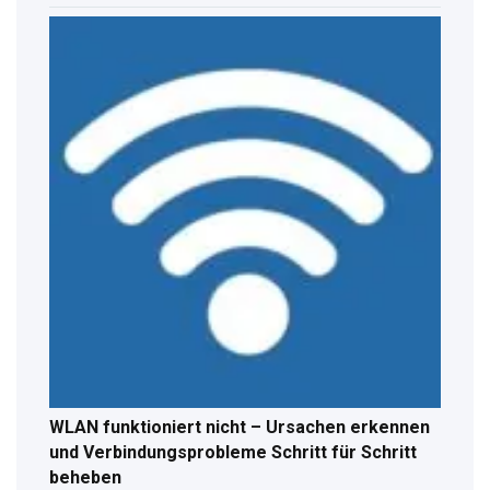
WLAN funktioniert nicht – Ursachen erkennen
und Verbindungsprobleme Schritt für Schritt
beheben