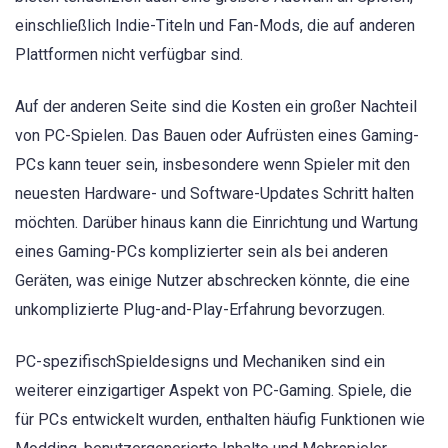
einschließlich Indie-Titeln und Fan-Mods, die auf anderen
Plattformen nicht verfügbar sind.
Auf der anderen Seite sind die Kosten ein großer Nachteil
von PC-Spielen. Das Bauen oder Aufrüsten eines Gaming-
PCs kann teuer sein, insbesondere wenn Spieler mit den
neuesten Hardware- und Software-Updates Schritt halten
möchten. Darüber hinaus kann die Einrichtung und Wartung
eines Gaming-PCs komplizierter sein als bei anderen
Geräten, was einige Nutzer abschrecken könnte, die eine
unkomplizierte Plug-and-Play-Erfahrung bevorzugen.
PC-spezifischSpieldesigns und Mechaniken sind ein
weiterer einzigartiger Aspekt von PC-Gaming. Spiele, die
für PCs entwickelt wurden, enthalten häufig Funktionen wie