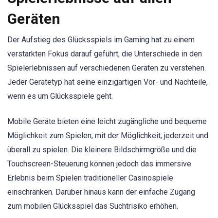
Geräten
Der Aufstieg des Glücksspiels im Gaming hat zu einem
verstärkten Fokus darauf geführt, die Unterschiede in den
Spielerlebnissen auf verschiedenen Geräten zu verstehen.
Jeder Gerätetyp hat seine einzigartigen Vor- und Nachteile,
wenn es um Glücksspiele geht.
Mobile Geräte bieten eine leicht zugängliche und bequeme
Möglichkeit zum Spielen, mit der Möglichkeit, jederzeit und
überall zu spielen. Die kleinere Bildschirmgröße und die
Touchscreen-Steuerung können jedoch das immersive
Erlebnis beim Spielen traditioneller Casinospiele
einschränken. Darüber hinaus kann der einfache Zugang
zum mobilen Glücksspiel das Suchtrisiko erhöhen.