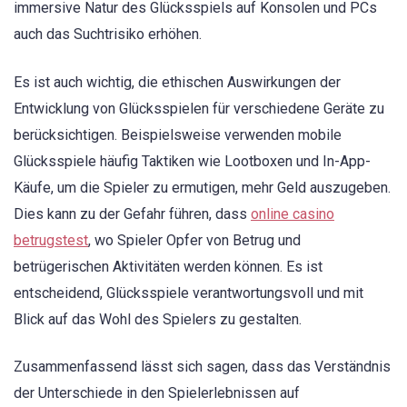
immersive Natur des Glücksspiels auf Konsolen und PCs
auch das Suchtrisiko erhöhen.
Es ist auch wichtig, die ethischen Auswirkungen der
Entwicklung von Glücksspielen für verschiedene Geräte zu
berücksichtigen. Beispielsweise verwenden mobile
Glücksspiele häufig Taktiken wie Lootboxen und In-App-
Käufe, um die Spieler zu ermutigen, mehr Geld auszugeben.
Dies kann zu der Gefahr führen, dass
online casino
betrugstest
, wo Spieler Opfer von Betrug und
betrügerischen Aktivitäten werden können. Es ist
entscheidend, Glücksspiele verantwortungsvoll und mit
Blick auf das Wohl des Spielers zu gestalten.
Zusammenfassend lässt sich sagen, dass das Verständnis
der Unterschiede in den Spielerlebnissen auf