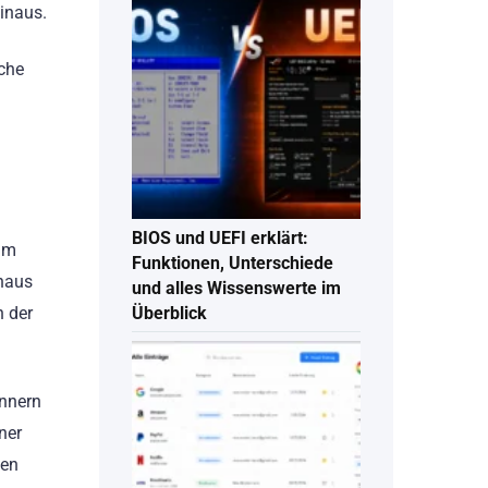
inaus.
nche
BIOS und UEFI erklärt:
 um
Funktionen, Unterschiede
inaus
und alles Wissenswerte im
n der
Überblick
innern
ner
nen