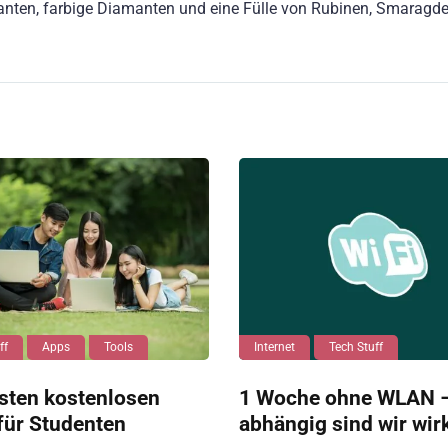
manten, farbige Diamanten und eine Fülle von Rubinen, Smaragd
ff
Apps
Tools
Internet
Tech Stuff
sten kostenlosen
1 Woche ohne WLAN –
für Studenten
abhängig sind wir wir