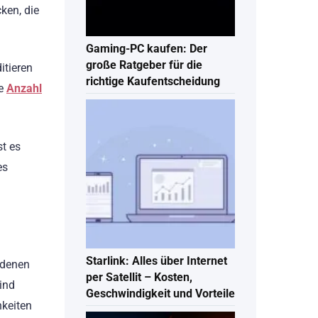
ken, die
Gaming-PC kaufen: Der
große Ratgeber für die
itieren
richtige Kaufentscheidung
ie
Anzahl
st es
es
Starlink: Alles über Internet
 denen
per Satellit – Kosten,
ind
Geschwindigkeit und Vorteile
hkeiten