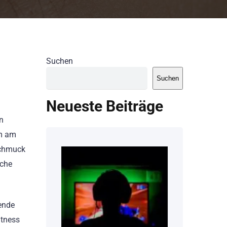
Suchen
Suchen
Neueste Beiträge
n
em am
Schmuck
sche
ende
itness