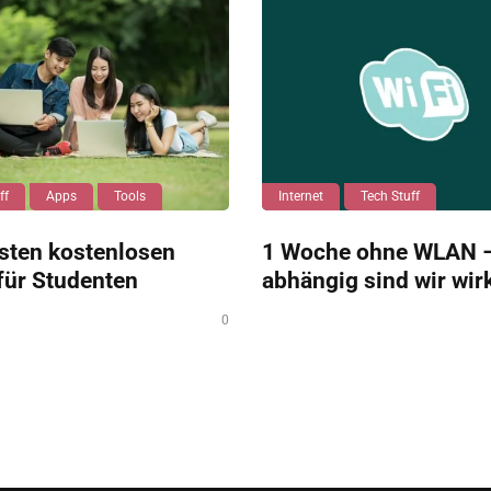
ff
Apps
Tools
Internet
Tech Stuff
sten kostenlosen
1 Woche ohne WLAN –
für Studenten
abhängig sind wir wir
0