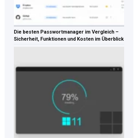
Die besten Passwortmanager im Vergleich –
Sicherheit, Funktionen und Kosten im Überblick