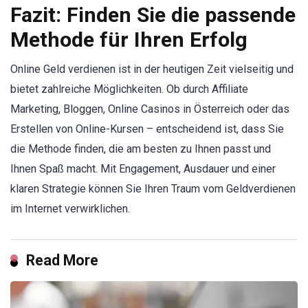
Fazit: Finden Sie die passende
Methode für Ihren Erfolg
Online Geld verdienen ist in der heutigen Zeit vielseitig und
bietet zahlreiche Möglichkeiten. Ob durch Affiliate
Marketing, Bloggen, Online Casinos in Österreich oder das
Erstellen von Online-Kursen – entscheidend ist, dass Sie
die Methode finden, die am besten zu Ihnen passt und
Ihnen Spaß macht. Mit Engagement, Ausdauer und einer
klaren Strategie können Sie Ihren Traum vom Geldverdienen
im Internet verwirklichen.
Read More