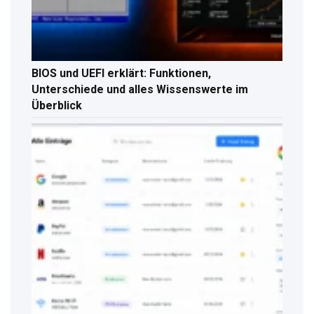
BIOS und UEFI erklärt: Funktionen,
Unterschiede und alles Wissenswerte im
Überblick