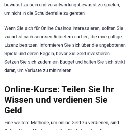
bewusst zu sein und verantwortungsbewusst zu spielen,
um nicht in die Schuldenfalle zu geraten.
Wenn Sie sich für Online Casinos interessieren, sollten Sie
zunächst nach seriösen Anbietern suchen, die eine gültige
Lizenz besitzen. Informieren Sie sich über die angebotenen
Spiele und deren Regeln, bevor Sie Geld investieren.
Setzen Sie sich zudem ein Budget und halten Sie sich strikt
daran, um Verluste zu minimieren.
Online-Kurse: Teilen Sie Ihr
Wissen und verdienen Sie
Geld
Eine weitere Methode, um online Geld zu verdienen, sind