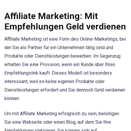
Affiliate Marketing: Mit
Empfehlungen Geld verdienen
Affiliate Marketing ist eine Form des Online-Marketings, bei
der Sie als Partner für ein Unternehmen tätig sind und
Produkte oder Dienstleistungen bewerben. Im Gegenzug
erhalten Sie eine Provision, wenn ein Kunde über Ihren
Empfehlungslink kauft. Dieses Modell ist besonders
interessant, weil es keine eigenen Produkte oder
Dienstleistungen erfordert und Sie dennoch Geld verdienen
können.
Um mit Affiliate Marketing erfolgreich zu sein, benötigen
Sie eine Webseite oder einen Blog, auf dem Sie Ihre
Empfehlungen platzieren. Sie können sich auf