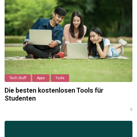
Tech Stuff
Apps
Tools
Die besten kostenlosen Tools für
Studenten
0