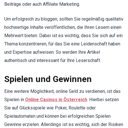
Beiträge oder auch Affiliate Marketing.
Um erfolgreich zu bloggen, sollten Sie regelmäßig qualitativ
hochwertige Inhalte veröffentlichen, die Ihren Lesern einen
Mehrwert bieten. Dabei ist es wichtig, dass Sie sich auf ein
Thema konzentrieren, für das Sie eine Leidenschaft haben
und Expertise aufweisen. So werden Ihre Artikel
authentisch und interessant für Ihre Leserschaft.
Spielen und Gewinnen
Eine weitere Möglichkeit, online Geld zu verdienen, ist das
Spielen in
Online Casinos in Österreich
. Hierbei setzen
Sie auf Glücksspiele wie Poker, Roulette oder
Spielautomaten und können bei erfolgreichen Spielen
Gewinne erzielen. Allerdings ist es wichtig, sich der Risiken