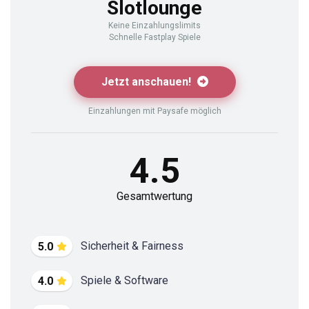
Slotlounge
Keine Einzahlungslimits
Schnelle Fastplay Spiele
Jetzt anschauen!
Einzahlungen mit Paysafe möglich
4.5
Gesamtwertung
Sicherheit & Fairness
5.0
Spiele & Software
4.0