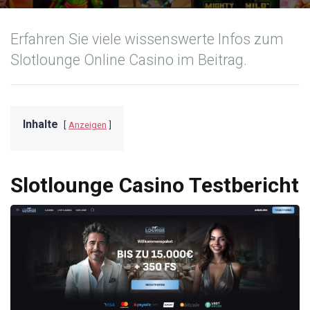
Erfahren Sie viele wissenswerte Infos zum
Slotlounge Online Casino im Beitrag.
Inhalte
Anzeigen
Slotlounge Casino Testbericht