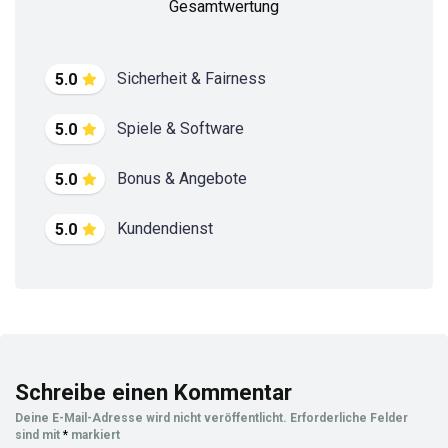
Gesamtwertung
Sicherheit & Fairness
5.0
Spiele & Software
5.0
Bonus & Angebote
5.0
Kundendienst
5.0
Schreibe einen Kommentar
Deine E-Mail-Adresse wird nicht veröffentlicht.
Erforderliche Felder
sind mit
*
markiert