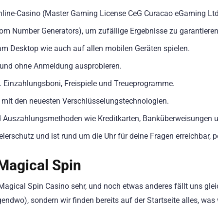
s Online-Casino (Master Gaming License CeG Curacao eGaming 
ndom Number Generators), um zufällige Ergebnisse zu garantiere
m Desktop wie auch auf allen mobilen Geräten spielen.
 und ohne Anmeldung ausprobieren.
. Einzahlungsboni, Freispiele und Treueprogramme.
et mit den neuesten Verschlüsselungstechnologien.
 und Auszahlungsmethoden wie Kreditkarten, Banküberweisungen
lerschutz und ist rund um die Uhr für deine Fragen erreichbar, pe
 Magical Spin
Magical Spin Casino sehr, und noch etwas anderes fällt uns gleic
endwo), sondern wir finden bereits auf der Startseite alles, wa