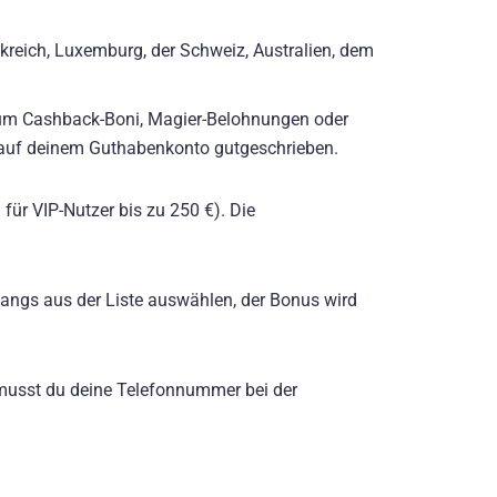
kreich, Luxemburg, der Schweiz, Australien, dem
ei um Cashback-Boni, Magier-Belohnungen oder
h auf deinem Guthabenkonto gutgeschrieben.
ür VIP-Nutzer bis zu 250 €). Die
angs aus der Liste auswählen, der Bonus wird
l musst du deine Telefonnummer bei der