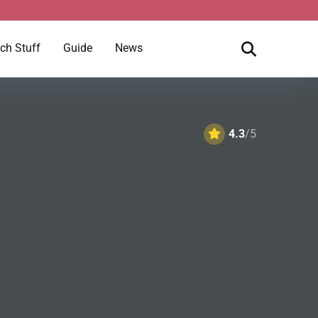
ch Stuff
Guide
News
4.3
/5