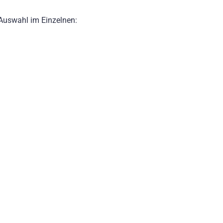
 Auswahl im Einzelnen: