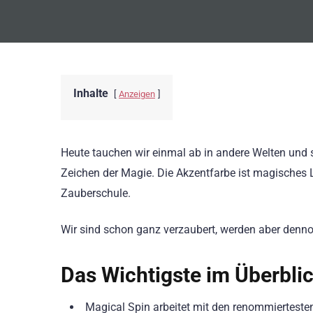
Inhalte
Anzeigen
Heute tauchen wir einmal ab in andere Welten und 
Zeichen der Magie. Die Akzentfarbe ist magisches L
Zauberschule.
Wir sind schon ganz verzaubert, werden aber dennoc
Das Wichtigste im Überblic
Magical Spin arbeitet mit den renommiertesten