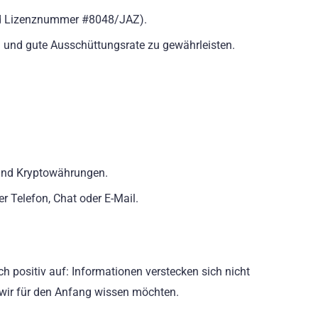
Ltd Lizenznummer #8048/JAZ).
n und gute Ausschüttungsrate zu gewährleisten.
 und Kryptowährungen.
r Telefon, Chat oder E-Mail.
h positiv auf: Informationen verstecken sich nicht
s wir für den Anfang wissen möchten.