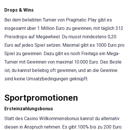
Drops & Wins
Bei dem beliebten Turnier von Pragmatic Play gibt es
insgesamt über 1 Million Euro zu gewinnen, mit täglich 312
Preisdrops auf Megawheel. Du musst mindestens 0,20
Euro auf jedes Spiel setzen. Maximal gibt es 1000 Euro pro
Spiel zu gewinnen. Dazu gibt es noch Freitags ein Mega-
Turnier mit Gewinnen von maximal 10.000 Euro. Das Beste
ist, du kannst beliebig oft gewinnen, und an die Gewinne
sind keine Umsatzbedingungen geknüpft.
Sportpromotionen
Ersteinzahlungsbonus
Statt des Casino Willkommensbonus kannst du alternativ
diesen in Anspruch nehmen. Es gibt 100% bis zu 200 Euro.