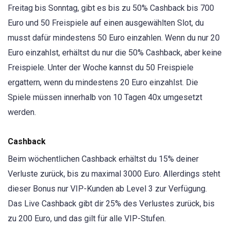
Freitag bis Sonntag, gibt es bis zu 50% Cashback bis 700
Euro und 50 Freispiele auf einen ausgewählten Slot, du
musst dafür mindestens 50 Euro einzahlen. Wenn du nur 20
Euro einzahlst, erhältst du nur die 50% Cashback, aber keine
Freispiele. Unter der Woche kannst du 50 Freispiele
ergattern, wenn du mindestens 20 Euro einzahlst. Die
Spiele müssen innerhalb von 10 Tagen 40x umgesetzt
werden.
Cashback
Beim wöchentlichen Cashback erhältst du 15% deiner
Verluste zurück, bis zu maximal 3000 Euro. Allerdings steht
dieser Bonus nur VIP-Kunden ab Level 3 zur Verfügung.
Das Live Cashback gibt dir 25% des Verlustes zurück, bis
zu 200 Euro, und das gilt für alle VIP-Stufen.