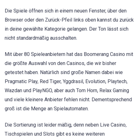
Die Spiele öffnen sich in einem neuen Fenster, über den
Browser oder den Zurück-Pfeil links oben kannst du zurück
in deine gewählte Kategorie gelangen. Der Ton lässt sich
nicht standardmäßig ausschalten.
Mit über 80 Spieleanbietern hat das Boomerang Casino mit
die größte Auswahl von den Casinos, die wir bisher
getestet haben. Natürlich sind große Namen dabei wie
Pragmatic Play, Red Tiger, Yggdrasil, Evolution, Playtech,
Wazdan und PlayNGO, aber auch Tom Horn, Relax Gaming
und viele kleinere Anbieter fehlen nicht. Dementsprechend
groß ist die Menge an Spielautomaten.
Die Sortierung ist leider mäßig, denn neben Live Casino,
Tischspielen und Slots gibt es keine weiteren