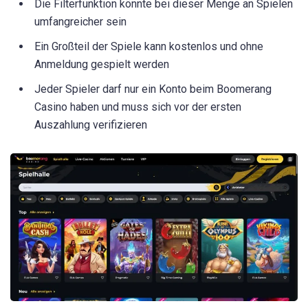
Die Filterfunktion könnte bei dieser Menge an Spielen
umfangreicher sein
Ein Großteil der Spiele kann kostenlos und ohne
Anmeldung gespielt werden
Jeder Spieler darf nur ein Konto beim Boomerang
Casino haben und muss sich vor der ersten
Auszahlung verifizieren