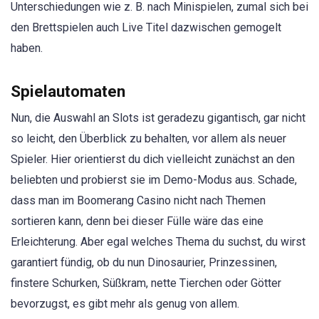
Unterschiedungen wie z. B. nach Minispielen, zumal sich bei
den Brettspielen auch Live Titel dazwischen gemogelt
haben.
Spielautomaten
Nun, die Auswahl an Slots ist geradezu gigantisch, gar nicht
so leicht, den Überblick zu behalten, vor allem als neuer
Spieler. Hier orientierst du dich vielleicht zunächst an den
beliebten und probierst sie im Demo-Modus aus. Schade,
dass man im Boomerang Casino nicht nach Themen
sortieren kann, denn bei dieser Fülle wäre das eine
Erleichterung. Aber egal welches Thema du suchst, du wirst
garantiert fündig, ob du nun Dinosaurier, Prinzessinen,
finstere Schurken, Süßkram, nette Tierchen oder Götter
bevorzugst, es gibt mehr als genug von allem.