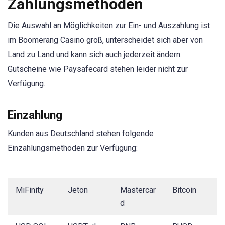
Zahlungsmethoden
Die Auswahl an Möglichkeiten zur Ein- und Auszahlung ist
im Boomerang Casino groß, unterscheidet sich aber von
Land zu Land und kann sich auch jederzeit ändern.
Gutscheine wie Paysafecard stehen leider nicht zur
Verfügung.
Einzahlung
Kunden aus Deutschland stehen folgende
Einzahlungsmethoden zur Verfügung:
MiFinity
Jeton
Mastercar
Bitcoin
d