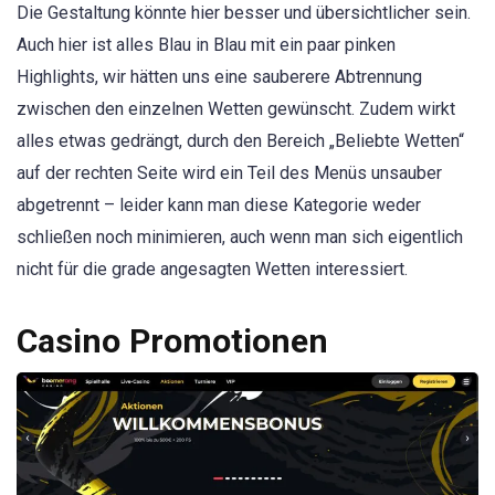
Die Gestaltung könnte hier besser und übersichtlicher sein.
Auch hier ist alles Blau in Blau mit ein paar pinken
Highlights, wir hätten uns eine sauberere Abtrennung
zwischen den einzelnen Wetten gewünscht. Zudem wirkt
alles etwas gedrängt, durch den Bereich „Beliebte Wetten“
auf der rechten Seite wird ein Teil des Menüs unsauber
abgetrennt – leider kann man diese Kategorie weder
schließen noch minimieren, auch wenn man sich eigentlich
nicht für die grade angesagten Wetten interessiert.
Casino Promotionen