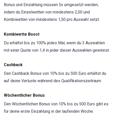
Bonus und Einzahlung müssen 5x umgesetzt werden,
indem du Einzelwetten von mindestens 2,00 und
Kombiwetten von mindestens 1,50 pro Auswahl setzt.
Kombiwette Boost
Du erhältst bis zu 100% jedes Mal, wenn du 3 Auswahlen
mit einer Quote von 1,4 in jeder dieser Auswahlen gewinnst.
Cashback
Den Cashback Bonus von 10% bis zu 500 Euro erhältst du
auf deine Verluste während des Qualifikationszeitraum.
Wöchentlicher Bonus
Den Wöchentlichen Bonus von 10% bis zu 500 Euro gibt es
für deine erste Einzahlung in der laufenden Woche.