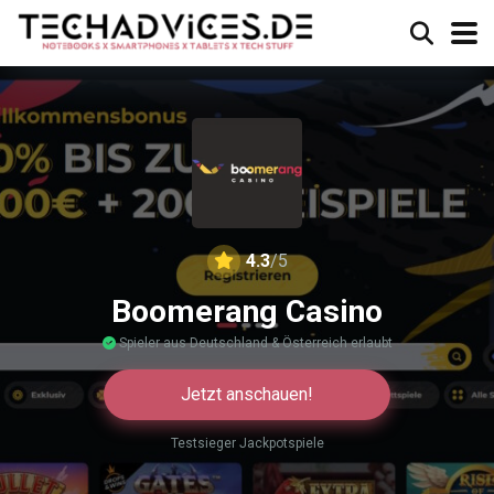
4.3
/5
Boomerang Casino
Spieler aus Deutschland & Österreich erlaubt
Jetzt anschauen!
Testsieger Jackpotspiele