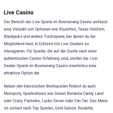
Live Casino
Der Bereich der Live Spiele im Boomerang Casino umfasst
eine Vielzahl von Optionen wie Roulettes, Texas Hold'em,
Blackjacks und andere Tischspiele, bei denen du die
Möglichkeit hast, in Echtzeit mit Live-Dealern zu
interagieren. Für Spieler, die auf der Suche nach einer
authentischen Casino-Erfahrung sind, stellen die Live-
Dealer-Spiele im Boomerang Casino zweifellos eine
attraktive Option dar.
Neben den klassischen Brettspielen findest du auch
Monopoly, Spieleshows wie Sweet Bonanza Candy Land
oder Crazy Pachinko, Lucky Seven oder Fan Tan. Das Menü
ist sortiert nach Top Spielen, Gold Saloon, Roulette,