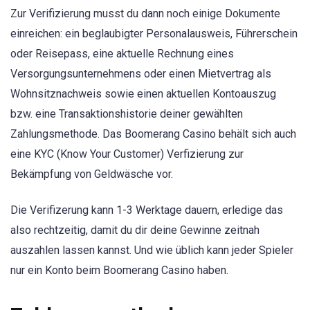
Zur Verifizierung musst du dann noch einige Dokumente
einreichen: ein beglaubigter Personalausweis, Führerschein
oder Reisepass, eine aktuelle Rechnung eines
Versorgungsunternehmens oder einen Mietvertrag als
Wohnsitznachweis sowie einen aktuellen Kontoauszug
bzw. eine Transaktionshistorie deiner gewählten
Zahlungsmethode. Das Boomerang Casino behält sich auch
eine KYC (Know Your Customer) Verfizierung zur
Bekämpfung von Geldwäsche vor.
Die Verifizerung kann 1-3 Werktage dauern, erledige das
also rechtzeitig, damit du dir deine Gewinne zeitnah
auszahlen lassen kannst. Und wie üblich kann jeder Spieler
nur ein Konto beim Boomerang Casino haben.