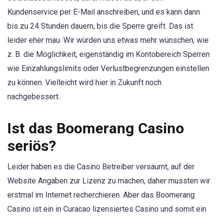
Kundenservice per E-Mail anschreiben, und es kann dann
bis zu 24 Stunden dauern, bis die Sperre greift. Das ist
leider eher mau. Wir würden uns etwas mehr wünschen, wie
z. B. die Möglichkeit, eigenständig im Kontobereich Sperren
wie Einzahlungslimits oder Verlustbegrenzungen einstellen
zu können. Vielleicht wird hier in Zukunft noch
nachgebessert.
Ist das Boomerang Casino
seriös?
Leider haben es die Casino Betreiber versäumt, auf der
Website Angaben zur Lizenz zu machen, daher mussten wir
erstmal im Internet recherchieren. Aber das Boomerang
Casino ist ein in Curacao lizensiertes Casino und somit ein