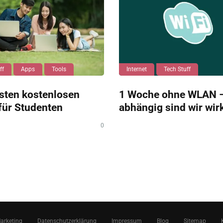
ff
Apps
Tools
Internet
Tech Stuff
sten kostenlosen
1 Woche ohne WLAN –
für Studenten
abhängig sind wir wir
0
Marketing
Datenschutzerklärung
Impressum
Blog
Sitemap