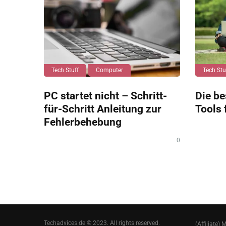
Tech Stuff
Computer
Tech Stu
PC startet nicht – Schritt-
Die be
für-Schritt Anleitung zur
Tools 
Fehlerbehebung
0
Techadvices.de © 2023. All rights reserved.
(Affiliate) 