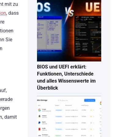
ht mit zu
ion
, dass
hre
ationen
nn Sie
en
BIOS und UEFI erklärt:
Funktionen, Unterschiede
und alles Wissenswerte im
Überblick
auf,
gerade
orgen
n, damit