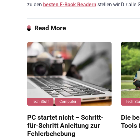
zu den
besten E-Book Readern
stellen wir Dir alle
Read More
Tech Stuff
Computer
Tech Stu
PC startet nicht – Schritt-
Die be
für-Schritt Anleitung zur
Tools 
Fehlerbehebung