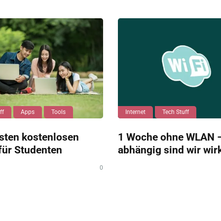
ff
Apps
Tools
Internet
Tech Stuff
sten kostenlosen
1 Woche ohne WLAN –
für Studenten
abhängig sind wir wir
0