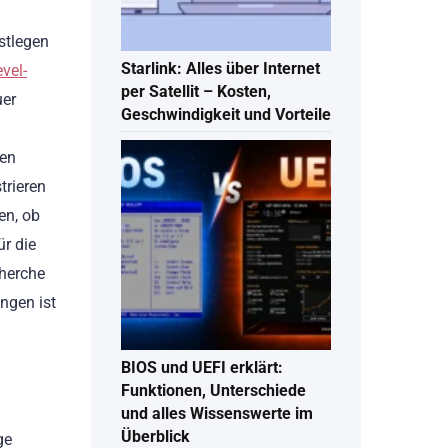
stlegen
Starlink: Alles über Internet
vel-
per Satellit – Kosten,
uer
Geschwindigkeit und Vorteile
hen
trieren
en, ob
ür die
cherche
ngen ist
BIOS und UEFI erklärt:
Funktionen, Unterschiede
und alles Wissenswerte im
Überblick
ge