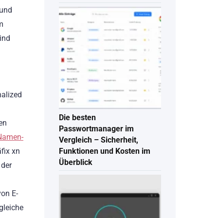
 und
m
ind
nalized
Die besten
en
Passwortmanager im
Namen-
Vergleich – Sicherheit,
Funktionen und Kosten im
fix xn
Überblick
 der
on E-
gleiche