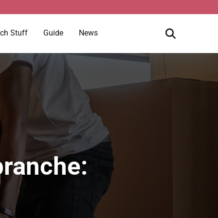
ch Stuff
Guide
News
branche: