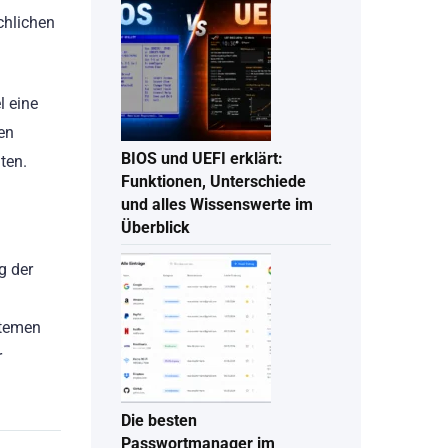
chlichen
l eine
en
BIOS und UEFI erklärt:
ten.
Funktionen, Unterschiede
und alles Wissenswerte im
Überblick
g der
stemen
r
Die besten
Passwortmanager im