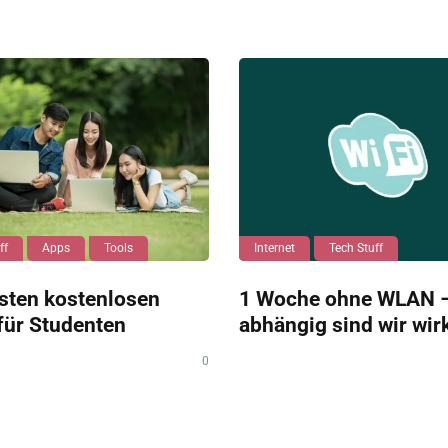
ff
Apps
Tools
Internet
Tech Stuff
sten kostenlosen
1 Woche ohne WLAN –
für Studenten
abhängig sind wir wir
0