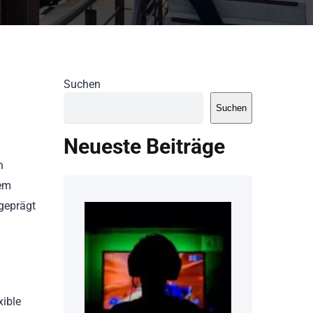
Suchen
Suchen
Neueste Beiträge
n
sem
 geprägt
xible