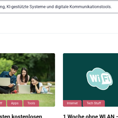
ng, KI-gestützte Systeme und digitale Kommunikationstools.
ff
Apps
Tools
Internet
Tech Stuff
sten kostenlosen
1 Woche ohne WLAN –