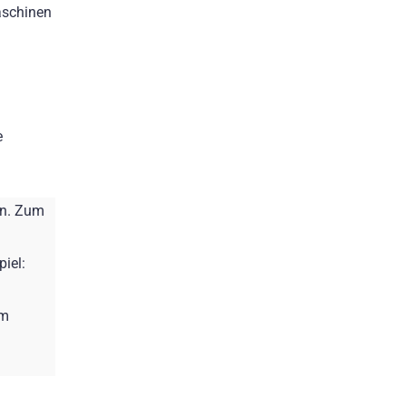
aschinen
e
en. Zum
iel:
om