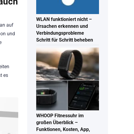
 auch
WLAN funktioniert nicht –
man auf
Ursachen erkennen und
Verbindungsprobleme
ion und
Schritt für Schritt beheben
e
eiten
t es
WHOOP Fitnessuhr im
großen Überblick –
Funktionen, Kosten, App,