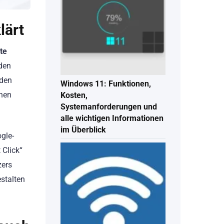
lärt
te
den
 den
Windows 11: Funktionen,
chen
Kosten,
Systemanforderungen und
alle wichtigen Informationen
im Überblick
gle-
 Click“
zers
stalten