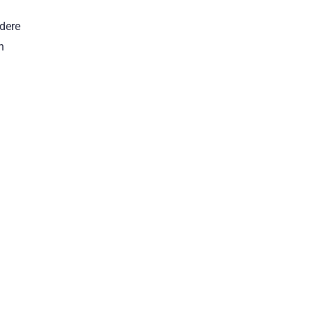
dere
n