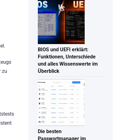
el.
BIOS und UEFI erklärt:
Funktionen, Unterschiede
zeugs
und alles Wissenswerte im
r zu
Überblick
tstests
istent
Die besten
Passwortmanager im