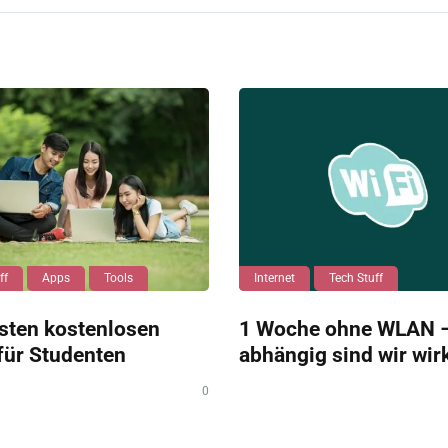
ff
Apps
Tools
Internet
Tech Stuff
sten kostenlosen
1 Woche ohne WLAN –
für Studenten
abhängig sind wir wir
0