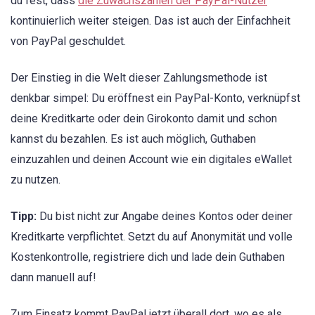
du fest, dass
die Zuwachszahlen der PayPal-Nutzer
kontinuierlich weiter steigen. Das ist auch der Einfachheit
von PayPal geschuldet.
Der Einstieg in die Welt dieser Zahlungsmethode ist
denkbar simpel: Du eröffnest ein PayPal-Konto, verknüpfst
deine Kreditkarte oder dein Girokonto damit und schon
kannst du bezahlen. Es ist auch möglich, Guthaben
einzuzahlen und deinen Account wie ein digitales eWallet
zu nutzen.
Tipp:
Du bist nicht zur Angabe deines Kontos oder deiner
Kreditkarte verpflichtet. Setzt du auf Anonymität und volle
Kostenkontrolle, registriere dich und lade dein Guthaben
dann manuell auf!
Zum Einsatz kommt PayPal jetzt überall dort, wo es als