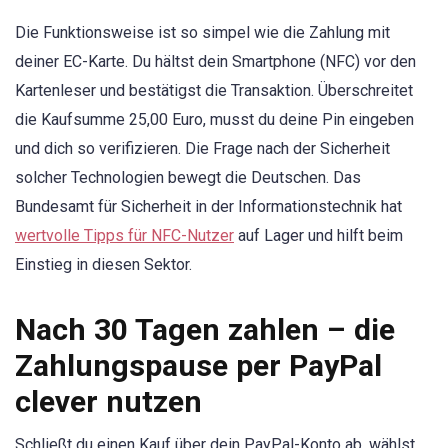
Die Funktionsweise ist so simpel wie die Zahlung mit
deiner EC-Karte. Du hältst dein Smartphone (NFC) vor den
Kartenleser und bestätigst die Transaktion. Überschreitet
die Kaufsumme 25,00 Euro, musst du deine Pin eingeben
und dich so verifizieren. Die Frage nach der Sicherheit
solcher Technologien bewegt die Deutschen. Das
Bundesamt für Sicherheit in der Informationstechnik hat
wertvolle Tipps für NFC-Nutzer
auf Lager und hilft beim
Einstieg in diesen Sektor.
Nach 30 Tagen zahlen – die
Zahlungspause per PayPal
clever nutzen
Schließt du einen Kauf über dein PayPal-Konto ab, wählst