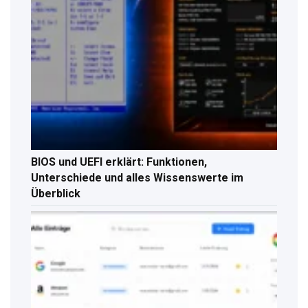
BIOS und UEFI erklärt: Funktionen,
Unterschiede und alles Wissenswerte im
Überblick