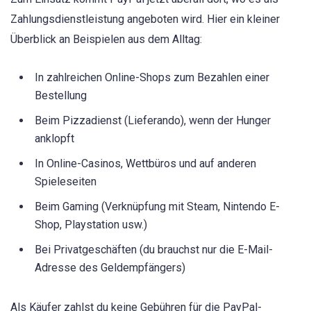
Zahlungsdienstleistung angeboten wird. Hier ein kleiner
Überblick an Beispielen aus dem Alltag:
In zahlreichen Online-Shops zum Bezahlen einer
Bestellung
Beim Pizzadienst (Lieferando), wenn der Hunger
anklopft
In Online-Casinos, Wettbüros und auf anderen
Spieleseiten
Beim Gaming (Verknüpfung mit Steam, Nintendo E-
Shop, Playstation usw.)
Bei Privatgeschäften (du brauchst nur die E-Mail-
Adresse des Geldempfängers)
Als Käufer zahlst du keine Gebühren für die PayPal-