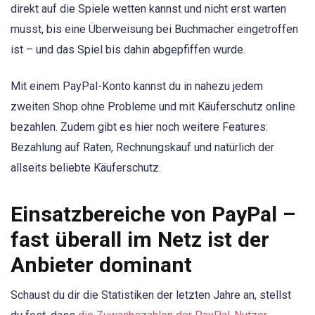
direkt auf die Spiele wetten kannst und nicht erst warten
musst, bis eine Überweisung bei Buchmacher eingetroffen
ist – und das Spiel bis dahin abgepfiffen wurde.
Mit einem PayPal-Konto kannst du in nahezu jedem
zweiten Shop ohne Probleme und mit Käuferschutz online
bezahlen. Zudem gibt es hier noch weitere Features:
Bezahlung auf Raten, Rechnungskauf und natürlich der
allseits beliebte Käuferschutz.
Einsatzbereiche von PayPal –
fast überall im Netz ist der
Anbieter dominant
Schaust du dir die Statistiken der letzten Jahre an, stellst