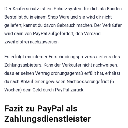
Der Käuferschutz ist ein Schutzsystem für dich als Kunden.
Bestellst du in einem Shop Ware und sie wird dir nicht
geliefert, kannst du davon Gebrauch machen. Der Verkäufer
wird dann von PayPal aufgefordert, den Versand
zweifelsfrei nachzuweisen.
Es erfolgt ein interner Entscheidungsprozess seitens des
Zahlungsanbieters. Kann der Verkäufer nicht nachweisen,
dass er seinen Vertrag ordnungsgemäß erfüllt hat, erhältst
du nach Ablauf einer gewissen Nachbesserungsfrist (6
Wochen) dein Geld durch PayPal zurück.
Fazit zu PayPal als
Zahlungsdienstleister