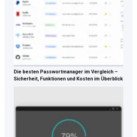
Die besten Passwortmanager im Vergleich –
Sicherheit, Funktionen und Kosten im Überblick