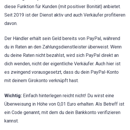
diese Funktion für Kunden (mit positiver Bonität) anbietet.
Seit 2019 ist der Dienst aktiv und auch Verkäufer profitieren
davon.
Der Händler erhält sein Geld bereits von PayPal, während
du in Raten an den Zahlungsdienstleister überweist. Wenn
du deine Raten nicht bezahlst, wird sich PayPal direkt an
dich wenden, nicht der eigentliche Verkäufer. Auch hier ist
es zwingend vorausgesetzt, dass du dein PayPal-Konto
mit deinem Girokonto verknüpft hast.
Wichtig:
Einfach hinterlegen reicht nicht! Du wirst eine
Überweisung in Höhe von 0,01 Euro erhalten. Als Betreff ist
ein Code genannt, mit dem du dein Bankkonto verifizieren
kannst.