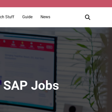
ch Stuff
Guide
News
d SAP Jobs