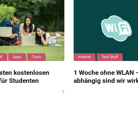
ff
Apps
Tools
Internet
Tech Stuff
sten kostenlosen
1 Woche ohne WLAN –
für Studenten
abhängig sind wir wir
0