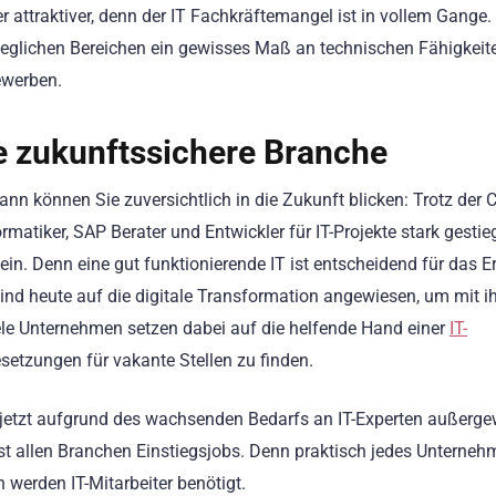
r attraktiver, denn der IT Fachkräftemangel ist in vollem Gange
jeglichen Bereichen ein gewisses Maß an technischen Fähigkeit
ewerben.
e zukunftssichere Branche
n können Sie zuversichtlich in die Zukunft blicken: Trotz der 
rmatiker, SAP Berater und Entwickler für IT-Projekte stark gestie
in. Denn eine gut funktionierende IT ist entscheidend für das E
nd heute auf die digitale Transformation angewiesen, um mit i
ele Unternehmen setzen dabei auf die helfende Hand einer
IT-
esetzungen für vakante Stellen zu finden.
jetzt aufgrund des wachsenden Bedarfs an IT-Experten außerge
fast allen Branchen Einstiegsjobs. Denn praktisch jedes Unterneh
n werden IT-Mitarbeiter benötigt.