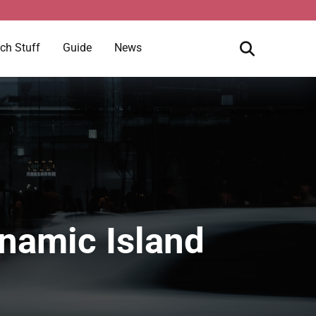
ch Stuff
Guide
News
namic Island