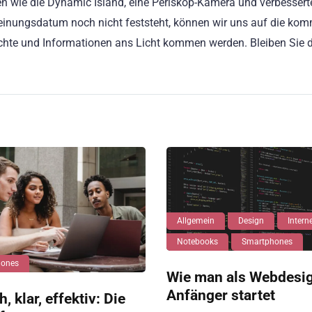
 wie die Dynamic Island, eine Periskop-Kamera und verbessert
einungsdatum noch nicht feststeht, können wir uns auf die k
üchte und Informationen ans Licht kommen werden. Bleiben Sie 
Allgemein
Design
Intern
Notebooks
Smartphones
hones
Wie man als Webdesi
Anfänger startet
, klar, effektiv: Die