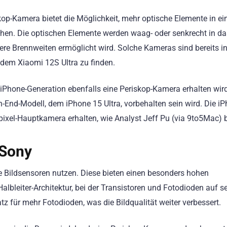
-Kamera bietet die Möglichkeit, mehr optische Elemente in e
hen. Die optischen Elemente werden waag- oder senkrecht in da
e Brennweiten ermöglicht wird. Solche Kameras sind bereits i
dem Xiaomi 12S Ultra zu finden.
 iPhone-Generation ebenfalls eine Periskop-Kamera erhalten wird
h-End-Modell, dem iPhone 15 Ultra, vorbehalten sein wird. Die i
ixel-Hauptkamera erhalten, wie Analyst Jeff Pu (via 9to5Mac) b
 Sony
e Bildsensoren nutzen. Diese bieten einen besonders hohen
bleiter-Architektur, bei der Transistoren und Fotodioden auf s
z für mehr Fotodioden, was die Bildqualität weiter verbessert.