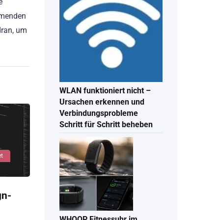
e
ommenden
dran, um
WLAN funktioniert nicht –
Ursachen erkennen und
Verbindungsprobleme
Schritt für Schritt beheben
et
gn-
WHOOP Fitnessuhr im