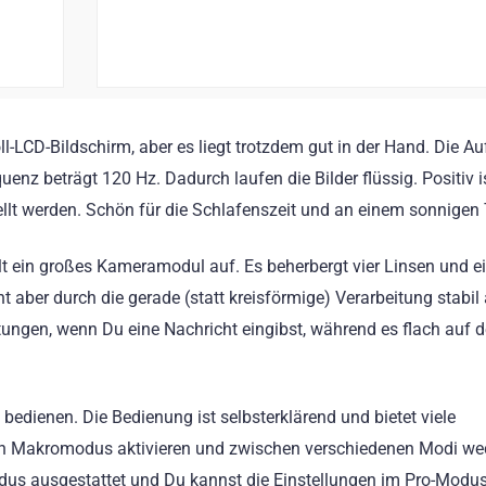
ll-LCD-Bildschirm, aber es liegt trotzdem gut in der Hand. Die A
enz beträgt 120 Hz. Dadurch laufen die Bilder flüssig. Positiv i
tellt werden. Schön für die Schlafenszeit und an einem sonnigen
lt ein großes Kameramodul auf. Es beherbergt vier Linsen und e
t aber durch die gerade (statt kreisförmige) Verarbeitung stabi
chtungen, wenn Du eine Nachricht eingibst, während es flach auf 
dienen. Die Bedienung ist selbsterklärend und bietet viele
den Makromodus aktivieren und zwischen verschiedenen Modi we
dus ausgestattet und Du kannst die Einstellungen im Pro-Modus