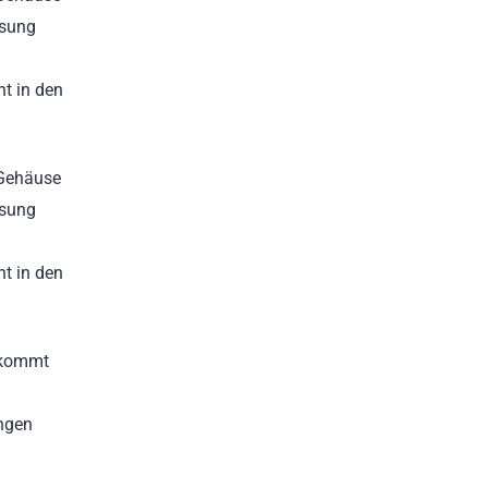
ösung
ht in den
 Gehäuse
ösung
ht in den
n kommt
angen