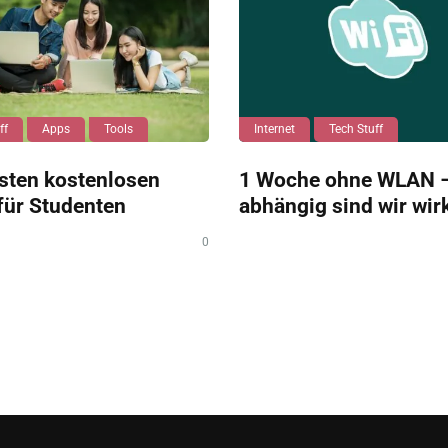
ff
Apps
Tools
Internet
Tech Stuff
sten kostenlosen
1 Woche ohne WLAN –
für Studenten
abhängig sind wir wir
0