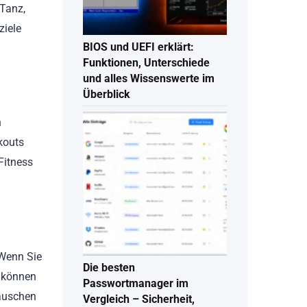
 Tanz,
ziele
BIOS und UEFI erklärt:
Funktionen, Unterschiede
und alles Wissenswerte im
Überblick
n
kouts
Fitness
 Wenn Sie
Die besten
s können
Passwortmanager im
tauschen
Vergleich – Sicherheit,