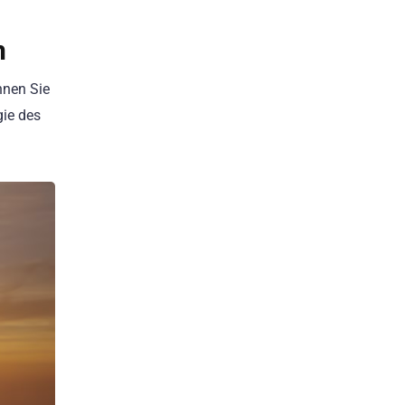
n
nnen Sie
gie des